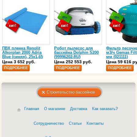
ПВХ пленка Renolit
Робот пылесос для
Фильтр песочн
Alkorplan 2000 Adria
бассейна Dolphin S200
м3/ч Gemas Filt
Blue (синяя), 25х1,65
(99996202-RU)
мм (021111)
(35216203)
Цена 3 652 руб.
Цена 252 553 руб.
Цена 59 616 р
ПОДРОБНЕЕ
ПОДРОБНЕЕ
ПОДРОБНЕЕ
Строительство бассейнов
Главная
О магазине
Доставка
Как заказать?
Сотрудничество
Статьи
Контакты