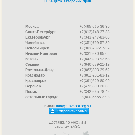
© Защита авторских прав
Москва
+7(495)565-36-39
Санкт-Петербург
+7(812)748-27-38
Екатеринбург
+7(343)247-83-66
Челябинск
+7(351)799-57-89
Новосибирск
+7(383)207-57-39
Нижний Новгород
+7(831)280-95-66
Казань
+7(843)203-92-63
Самара
+7(846)379-21-19
Ростов-на-Дону
+7(863)303-29-62
Краснодар
+7(861)201-83-12
Красноярск
+7(391)229-80-69
Воронеж
+7(473)300-30-69
Пермь
+7(342)235-78-42
остальные города
8(800)5555-22-3
E-mail
info@glavpooltorg.su
Отправить заявку
Доставка по России и
странам ЕАЭС