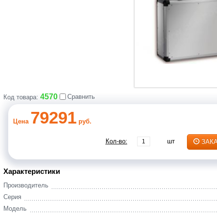
4570
Сравнить
Код товара:
79291
Цена
руб.
Кол-во:
шт
ЗАК
Характеристики
Производитель
Серия
Модель