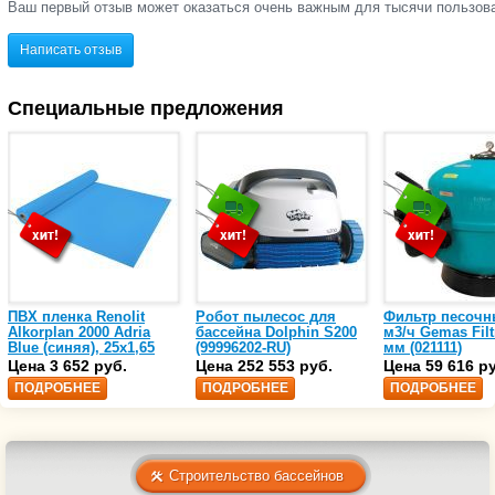
Ваш первый отзыв может оказаться очень важным для тысячи пользов
Написать отзыв
Специальные предложения
ПВХ пленка Renolit
Робот пылесос для
Фильтр песочн
Alkorplan 2000 Adria
бассейна Dolphin S200
м3/ч Gemas Filt
Blue (синяя), 25х1,65
(99996202-RU)
мм (021111)
(35216203)
Цена 3 652 руб.
Цена 252 553 руб.
Цена 59 616 р
ПОДРОБНЕЕ
ПОДРОБНЕЕ
ПОДРОБНЕЕ
Строительство бассейнов