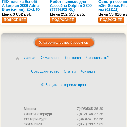
ПВХ пленка Renolit
Робот пылесос для
Фильтр песочн
Alkorplan 2000 Adria
бассейна Dolphin S200
м3/ч Gemas Filt
Blue (синяя), 25х1,65
(99996202-RU)
мм (021111)
(35216203)
Цена 3 652 руб.
Цена 252 553 руб.
Цена 59 616 р
ПОДРОБНЕЕ
ПОДРОБНЕЕ
ПОДРОБНЕЕ
Строительство бассейнов
Главная
О магазине
Доставка
Как заказать?
Сотрудничество
Статьи
Контакты
© Защита авторских прав
Москва
+7(495)565-36-39
Санкт-Петербург
+7(812)748-27-38
Екатеринбург
+7(343)247-83-66
Челябинск
+7(351)799-57-89