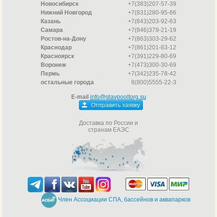
Новосибирск
+7(383)207-57-39
Нижний Новгород
+7(831)280-95-66
Казань
+7(843)203-92-63
Самара
+7(846)379-21-19
Ростов-на-Дону
+7(863)303-29-62
Краснодар
+7(861)201-83-12
Красноярск
+7(391)229-80-69
Воронеж
+7(473)300-30-69
Пермь
+7(342)235-78-42
остальные города
8(800)5555-22-3
E-mail
info@glavpooltorg.su
Отправить заявку
Доставка по России и
странам ЕАЭС
Член Ассоциации СПА, бассейнов и аквапарков