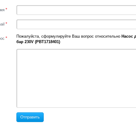
*
мя
*
ail
Пожалуйста, сформулируйте Ваш вопрос относительно
Насос 
*
рос
бар 230V (PBT1718401)
Отправить