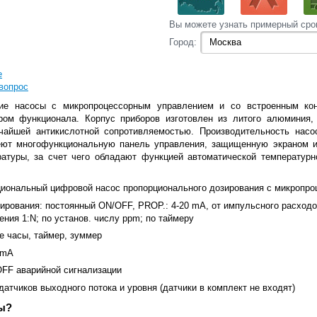
Вы‌ можете‌ узнать‌ примерный сро
Город:
е
вопрос
ие насосы с микропроцессорным управлением и со встроенным ко
ом функционала. Корпус приборов изготовлен из литого алюминия, 
чайшей антикислотной сопротивляемостью. Производительность насо
еют многофункциональную панель управления, защищенную экраном и
ратуры, за счет чего обладают функцией автоматической температурн
иональный цифровой насос пропорционального дозирования с микропр
ирования: постоянный ON/OFF, PROP.: 4-20 mA, от импульсного расход
ения 1:N; по установ. числу ppm; по таймеру
е часы, таймер, зуммер
0 mA
FF аварийной сигнализации
атчиков выходного потока и уровня (датчики в комплект не входят)
ы?