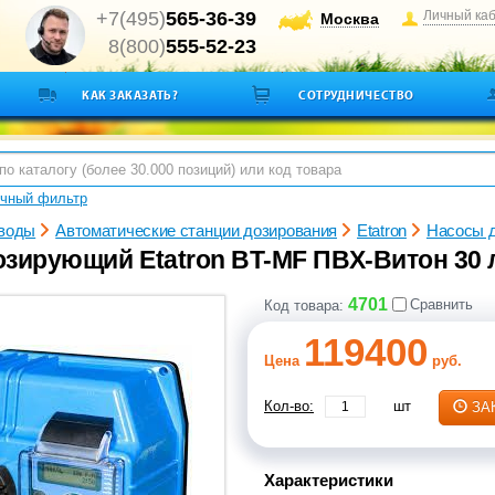
+7(495)
565-36-39
Личный ка
Москва
8(800)
555-52-23
КАК ЗАКАЗАТЬ?
СОТРУДНИЧЕСТВО
очный фильтр
 воды
Автоматические станции дозирования
Etatron
Насосы 
зирующий Etatron BT-MF ПВХ-Витон 30 л/
4701
Сравнить
Код товара:
119400
Цена
руб.
Кол-во:
шт
ЗА
Характеристики