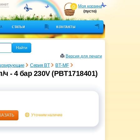
бинет
Моя корзина
0
(пусто)
СТАТЬИ
КОНТАКТЫ
Найти
Версия для печати
дозирующие
Серия BT
BT-MF
ч - 4 бар 230V (PBT1718401)
КАЗАТЬ
Уточним наличие