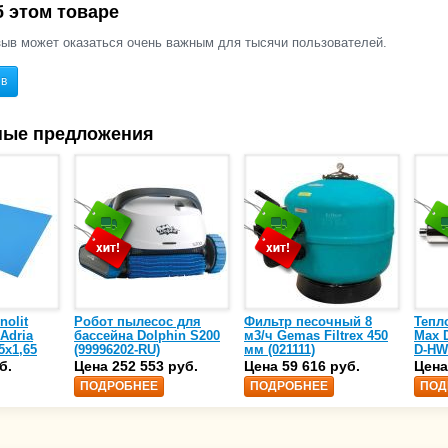
 этом товаре
ыв может оказаться очень важным для тысячи пользователей.
ыв
ные предложения
nolit
Робот пылесос для
Фильтр песочный 8
Тепл
 Adria
бассейна Dolphin S200
м3/ч Gemas Filtrex 450
Max D
5х1,65
(99996202-RU)
мм (021111)
D-HW
спир
б.
Цена 252 553 руб.
Цена 59 616 руб.
Цена
сталь
ПОДРОБНЕЕ
ПОДРОБНЕЕ
ПОД
25)