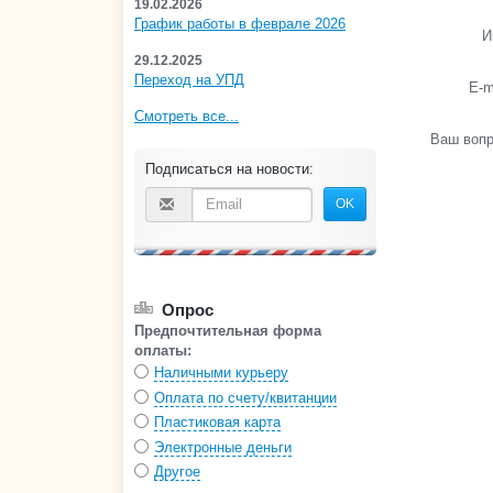
19.02.2026
График работы в феврале 2026
И
29.12.2025
Переход на УПД
E-m
Смотреть все...
Ваш воп
Подписаться на новости:
OK
Опрос
Предпочтительная форма
оплаты:
Наличными курьеру
Оплата по счету/квитанции
Пластиковая карта
Электронные деньги
Другое