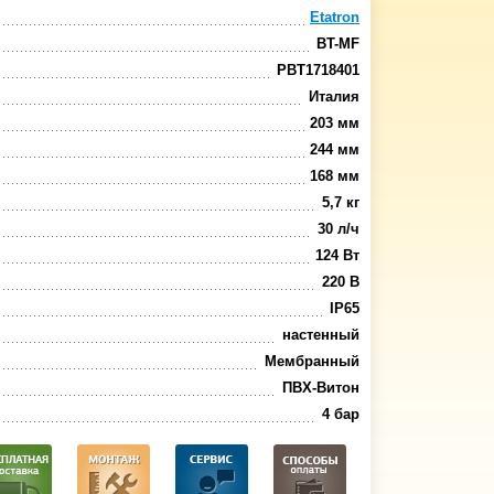
Etatron
BT-MF
PBT1718401
Италия
203 мм
244 мм
168 мм
5,7 кг
30 л/ч
124 Вт
220 В
IP65
настенный
Мембранный
ПВХ-Витон
4 бар