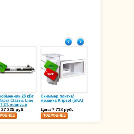
ообменник 28 кВт
Скиммер плитка/
Осушитель воздуха
apra Classic Line
мозаика Kripsol (SKA)
4,17 л/ч DanVex DEH-
T 24, корпус и
1000wp, 500 м3/ч
аль нержавеющая
 37 325 руб.
Цена 7 718 руб.
Цена 350 000 руб.
 AISI-316 (10 01
РОБНЕЕ
ПОДРОБНЕЕ
ПОДРОБНЕЕ