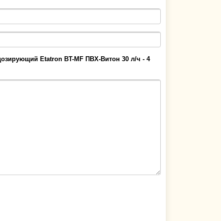
дозирующий Etatron BT-MF ПВХ-Витон 30 л/ч - 4