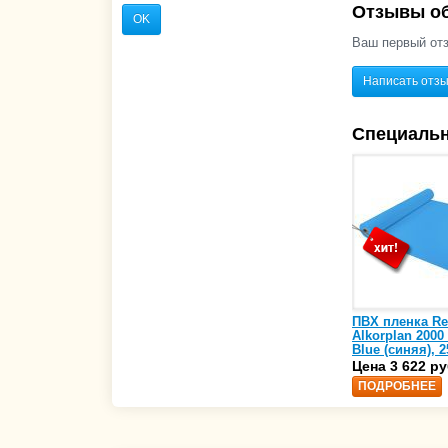
Отзывы об
OK
Ваш первый отз
Написать отз
Специаль
ПВХ пленка Re
Alkorplan 2000
Blue (синяя), 2
(35216203)
Цена 3 622 ру
ПОДРОБНЕЕ