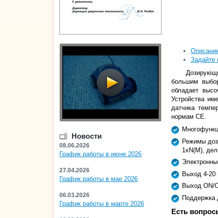
Описани
Задайте 
Дозирующ
большим выбор
обладает высо
Устройства им
датчика темпе
нормам CE.
Многофункц
Новости
Режимы доз
08.06.2026
1xN(M), дел
График работы в июне 2026
Электронны
27.04.2026
Выход 4-2
График работы в мае 2026
Выход ON/O
06.03.2026
Поддержка д
График работы в марте 2026
Есть вопрос