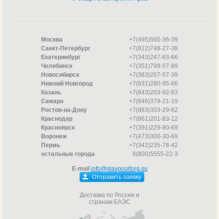
Москва
+7(495)565-36-39
Санкт-Петербург
+7(812)748-27-38
Екатеринбург
+7(343)247-83-66
Челябинск
+7(351)799-57-89
Новосибирск
+7(383)207-57-39
Нижний Новгород
+7(831)280-95-66
Казань
+7(843)203-92-63
Самара
+7(846)379-21-19
Ростов-на-Дону
+7(863)303-29-62
Краснодар
+7(861)201-83-12
Красноярск
+7(391)229-80-69
Воронеж
+7(473)300-30-69
Пермь
+7(342)235-78-42
остальные города
8(800)5555-22-3
E-mail
info@glavpooltorg.su
Отправить заявку
Доставка по России и
странам ЕАЭС