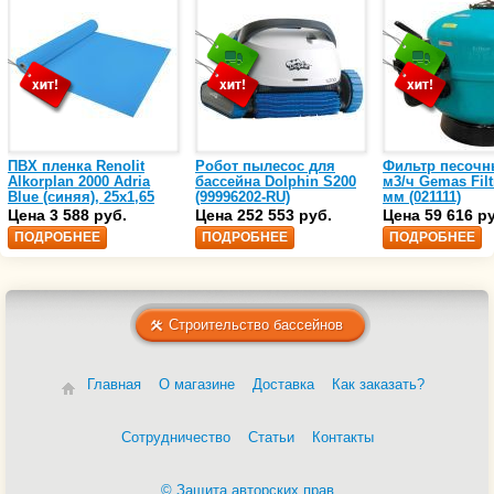
ПВХ пленка Renolit
Робот пылесос для
Фильтр песочн
Alkorplan 2000 Adria
бассейна Dolphin S200
м3/ч Gemas Filt
Blue (синяя), 25х1,65
(99996202-RU)
мм (021111)
(35216203)
Цена 3 588 руб.
Цена 252 553 руб.
Цена 59 616 р
ПОДРОБНЕЕ
ПОДРОБНЕЕ
ПОДРОБНЕЕ
Строительство бассейнов
Главная
О магазине
Доставка
Как заказать?
Сотрудничество
Статьи
Контакты
© Защита авторских прав