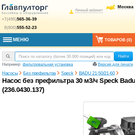
Москва
Личный кабинет
+7(495)
565-36-39
8(800)
555-52-23
МЕНЮ
ТОВАРОВ (
0
)
Найти
Например:
фильтровальная установка
Версия для печати
Насосы
Без префильтра
Speck
BADU 21-50/21-60
Насос без префильтра 30 м3/ч Speck Badu 2
(236.0430.137)