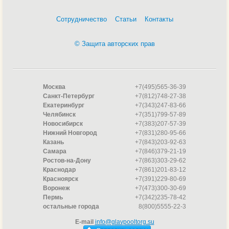
Сотрудничество
Статьи
Контакты
© Защита авторских прав
Москва
+7(495)565-36-39
Санкт-Петербург
+7(812)748-27-38
Екатеринбург
+7(343)247-83-66
Челябинск
+7(351)799-57-89
Новосибирск
+7(383)207-57-39
Нижний Новгород
+7(831)280-95-66
Казань
+7(843)203-92-63
Самара
+7(846)379-21-19
Ростов-на-Дону
+7(863)303-29-62
Краснодар
+7(861)201-83-12
Красноярск
+7(391)229-80-69
Воронеж
+7(473)300-30-69
Пермь
+7(342)235-78-42
остальные города
8(800)5555-22-3
E-mail
info@glavpooltorg.su