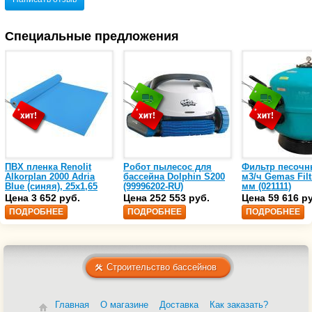
Специальные предложения
ПВХ пленка Renolit
Робот пылесос для
Фильтр песочн
Alkorplan 2000 Adria
бассейна Dolphin S200
м3/ч Gemas Filt
Blue (синяя), 25х1,65
(99996202-RU)
мм (021111)
(35216203)
Цена 3 652 руб.
Цена 252 553 руб.
Цена 59 616 р
ПОДРОБНЕЕ
ПОДРОБНЕЕ
ПОДРОБНЕЕ
Строительство бассейнов
Главная
О магазине
Доставка
Как заказать?