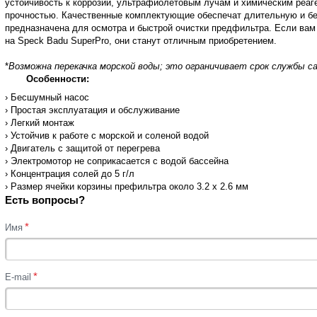
устойчивость к коррозии, ультрафиолетовым лучам и химическим реаг
прочностью. Качественные комплектующие обеспечат длительную и бе
предназначена для осмотра и быстрой очистки предфильтра. Если вам
на Speck Badu SuperPro, они станут отличным приобретением.
*
Возможна перекачка морской воды; это ограничивает срок службы сал
Особенности:
› Бесшумный насос
› Простая эксплуатация и обслуживание
› Легкий монтаж
› Устойчив к работе с морской и соленой водой
› Двигатель с защитой от перегрева
› Электромотор не соприкасается с водой бассейна
› Концентрация солей до 5 г/л
› Размер ячейки корзины префильтра около 3.2 х 2.6 мм
Есть вопросы?
*
Имя
*
E-mail