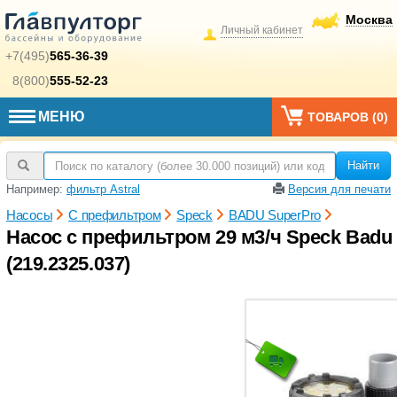
Москва
Личный кабинет
+7(495)
565-36-39
8(800)
555-52-23
МЕНЮ
ТОВАРОВ (
0
)
Найти
Например:
фильтр Astral
Версия для печати
Насосы
С префильтром
Speck
BADU SuperPro
Насос с префильтром 29 м3/ч Speck Badu S
(219.2325.037)