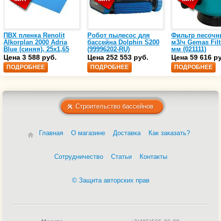
ПВХ пленка Renolit
Робот пылесос для
Фильтр песочн
Alkorplan 2000 Adria
бассейна Dolphin S200
м3/ч Gemas Filt
Blue (синяя), 25х1,65
(99996202-RU)
мм (021111)
(35216203)
Цена 3 588 руб.
Цена 252 553 руб.
Цена 59 616 р
ПОДРОБНЕЕ
ПОДРОБНЕЕ
ПОДРОБНЕЕ
Строительство бассейнов
Главная
О магазине
Доставка
Как заказать?
Сотрудничество
Статьи
Контакты
© Защита авторских прав