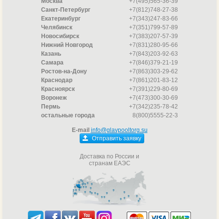
Москва
+7(495)565-36-39
Санкт-Петербург
+7(812)748-27-38
Екатеринбург
+7(343)247-83-66
Челябинск
+7(351)799-57-89
Новосибирск
+7(383)207-57-39
Нижний Новгород
+7(831)280-95-66
Казань
+7(843)203-92-63
Самара
+7(846)379-21-19
Ростов-на-Дону
+7(863)303-29-62
Краснодар
+7(861)201-83-12
Красноярск
+7(391)229-80-69
Воронеж
+7(473)300-30-69
Пермь
+7(342)235-78-42
остальные города
8(800)5555-22-3
E-mail
info@glavpooltorg.su
Отправить заявку
Доставка по России и
странам ЕАЭС