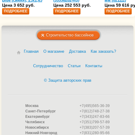
Blue (синяя), 25х1,65
(99996202-RU)
мм (021111)
(35216203)
Цена 3 652 руб.
Цена 252 553 руб.
Цена 59 616 р
ПОДРОБНЕЕ
ПОДРОБНЕЕ
ПОДРОБНЕЕ
Строительство бассейнов
Главная
О магазине
Доставка
Как заказать?
Сотрудничество
Статьи
Контакты
© Защита авторских прав
Москва
+7(495)565-36-39
Санкт-Петербург
+7(812)748-27-38
Екатеринбург
+7(343)247-83-66
Челябинск
+7(351)799-57-89
Новосибирск
+7(383)207-57-39
Нижний Новгород
+7(831)280-95-66