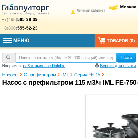
Москва
Личный кабинет
+7(495)
565-36-39
8(800)
555-52-23
МЕНЮ
ТОВАРОВ (
0
)
Найти
Например:
робот пылесос Dolphin
Версия для печати
Насосы
С префильтром
IML
Серия FE-15
Насос с префильтром 115 м3/ч IML FE-750-1