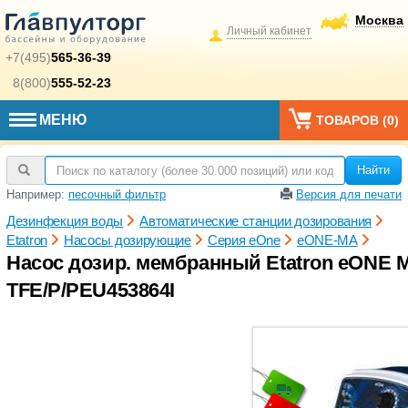
Москва
Личный кабинет
+7(495)
565-36-39
8(800)
555-52-23
МЕНЮ
ТОВАРОВ (
0
)
Найти
Например:
песочный фильтр
Версия для печати
Дезинфекция воды
Автоматические станции дозирования
Etatron
Насосы дозирующие
Серия eOne
eONE-MA
Насос дозир. мембранный Etatron eONE M
TFE/P/PEU453864I