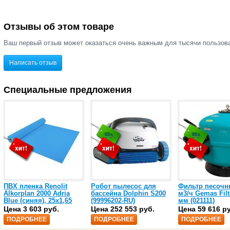
Отзывы об этом товаре
Ваш первый отзыв может оказаться очень важным для тысячи пользов
Написать отзыв
Специальные предложения
ПВХ пленка Renolit
Робот пылесос для
Фильтр песочн
Alkorplan 2000 Adria
бассейна Dolphin S200
м3/ч Gemas Filt
Blue (синяя), 25х1,65
(99996202-RU)
мм (021111)
(35216203)
Цена 3 603 руб.
Цена 252 553 руб.
Цена 59 616 р
ПОДРОБНЕЕ
ПОДРОБНЕЕ
ПОДРОБНЕЕ