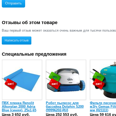
Отправить
Отзывы об этом товаре
Ваш первый отзыв может оказаться очень важным для тысячи пользов
Написать отзыв
Специальные предложения
ПВХ пленка Renolit
Робот пылесос для
Фильтр песочн
Alkorplan 2000 Adria
бассейна Dolphin S200
м3/ч Gemas Filt
Blue (синяя), 25х1,65
(99996202-RU)
мм (021111)
(35216203)
Цена 3 652 руб.
Цена 252 553 руб.
Цена 59 616 р