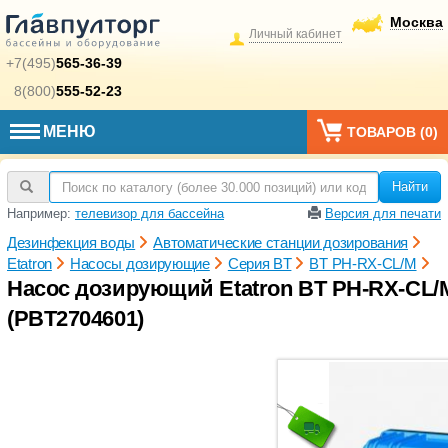
Москва
Личный кабинет
+7(495)
565-36-39
8(800)
555-52-23
МЕНЮ
ТОВАРОВ (
0
)
Найти
Например:
телевизор для бассейна
Версия для печати
Дезинфекция воды
Автоматические станции дозирования
Etatron
Насосы дозирующие
Серия BT
BT PH-RX-CL/M
Насос дозирующий Etatron BT PH-RX-CL/M 
(PBT2704601)