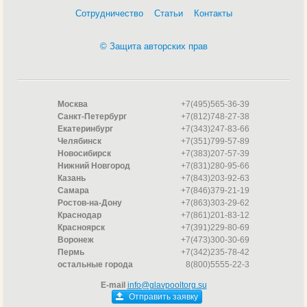
Сотрудничество
Статьи
Контакты
© Защита авторских прав
Москва
+7(495)565-36-39
Санкт-Петербург
+7(812)748-27-38
Екатеринбург
+7(343)247-83-66
Челябинск
+7(351)799-57-89
Новосибирск
+7(383)207-57-39
Нижний Новгород
+7(831)280-95-66
Казань
+7(843)203-92-63
Самара
+7(846)379-21-19
Ростов-на-Дону
+7(863)303-29-62
Краснодар
+7(861)201-83-12
Красноярск
+7(391)229-80-69
Воронеж
+7(473)300-30-69
Пермь
+7(342)235-78-42
остальные города
8(800)5555-22-3
E-mail
info@glavpooltorg.su
Отправить заявку