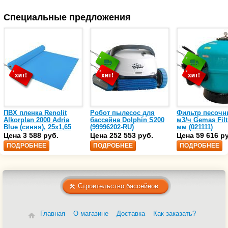
Специальные предложения
ПВХ пленка Renolit
Робот пылесос для
Фильтр песочн
Alkorplan 2000 Adria
бассейна Dolphin S200
м3/ч Gemas Filt
Blue (синяя), 25х1,65
(99996202-RU)
мм (021111)
(35216203)
Цена 3 588 руб.
Цена 252 553 руб.
Цена 59 616 р
ПОДРОБНЕЕ
ПОДРОБНЕЕ
ПОДРОБНЕЕ
Строительство бассейнов
Главная
О магазине
Доставка
Как заказать?