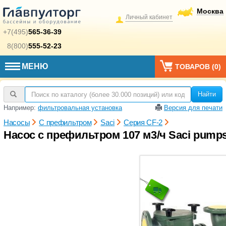
Москва
Личный кабинет
+7(495)
565-36-39
8(800)
555-52-23
МЕНЮ
ТОВАРОВ (
0
)
Найти
Например:
фильтровальная установка
Версия для печати
Насосы
С префильтром
Saci
Серия CF-2
Насос с префильтром 107 м3/ч Saci pumps 