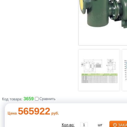
3659
Сравнить
Код товара:
565922
Цена
руб.
Кол-во:
шт
ЗАК