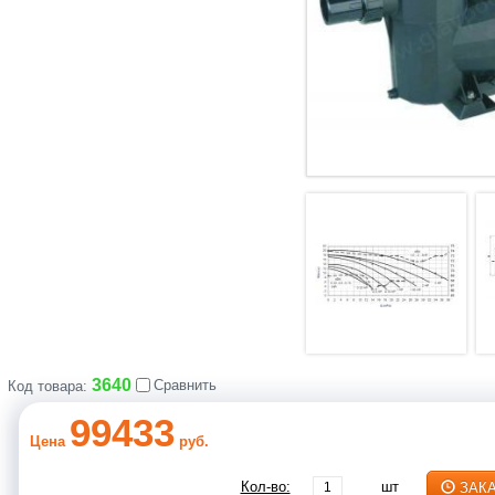
3640
Сравнить
Код товара:
99433
Цена
руб.
Кол-во:
шт
ЗАК