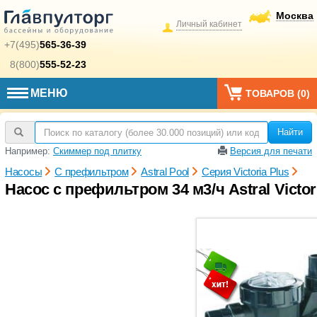
Москва
Личный кабинет
+7(495)
565-36-39
8(800)
555-52-23
МЕНЮ
ТОВАРОВ (
0
)
Найти
Например:
Скиммер под плитку
Версия для печати
Насосы
С префильтром
Astral Pool
Серия Victoria Plus
Насос с префильтром 34 м3/ч Astral Victori