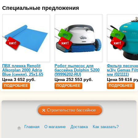
Специальные предложения
ПВХ пленка Renolit
Робот пылесос для
Фильтр песочн
Alkorplan 2000 Adria
бассейна Dolphin S200
м3/ч Gemas Filt
Blue (синяя), 25х1,65
(99996202-RU)
мм (021111)
(35216203)
Цена 3 652 руб.
Цена 252 553 руб.
Цена 59 616 р
ПОДРОБНЕЕ
ПОДРОБНЕЕ
ПОДРОБНЕЕ
Строительство бассейнов
Главная
О магазине
Доставка
Как заказать?