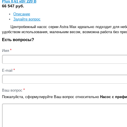
Plus 0,61 кВт 220 В
(38771)
66 547 руб.
Описание
Задайте вопрос
Центробежный насос серии Astra Max идеально подходит для не
удобством использования, маленьким весом, возможна работа без пре
Есть вопросы?
*
Имя
*
E-mail
*
Ваш вопрос
Пожалуйста, сформулируйте Ваш вопрос относительно
Насос с префил