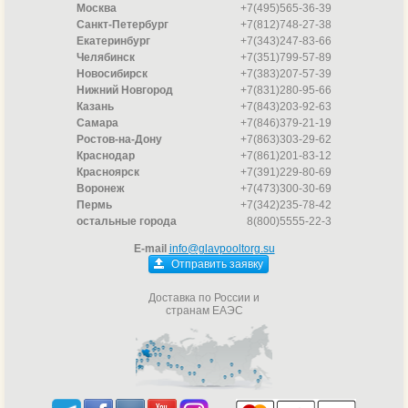
Москва
+7(495)565-36-39
Санкт-Петербург
+7(812)748-27-38
Екатеринбург
+7(343)247-83-66
Челябинск
+7(351)799-57-89
Новосибирск
+7(383)207-57-39
Нижний Новгород
+7(831)280-95-66
Казань
+7(843)203-92-63
Самара
+7(846)379-21-19
Ростов-на-Дону
+7(863)303-29-62
Краснодар
+7(861)201-83-12
Красноярск
+7(391)229-80-69
Воронеж
+7(473)300-30-69
Пермь
+7(342)235-78-42
остальные города
8(800)5555-22-3
E-mail
info@glavpooltorg.su
Отправить заявку
Доставка по России и
странам ЕАЭС