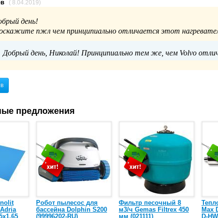
ов
( 8.04.2019)
обрый день!
оскажите пжл чем принципиально отличается этот нагревате
Добрый день, Николай! Принципиально тем же, чем Volvo отл
ыв
ные предложения
nolit
Робот пылесос для
Фильтр песочный 8
Тепл
 Adria
бассейна Dolphin S200
м3/ч Gemas Filtrex 450
Max D
5х1,65
(99996202-RU)
мм (021111)
D-HW