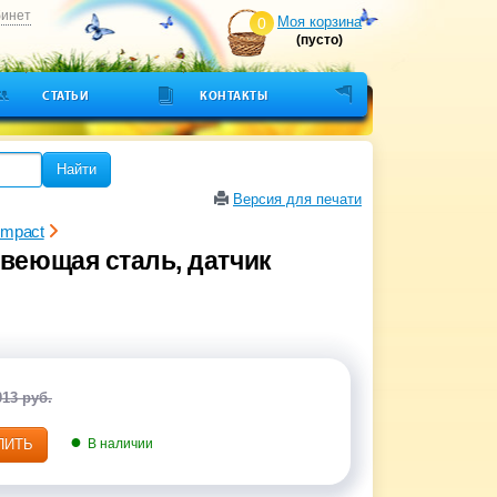
бинет
Моя корзина
0
(пусто)
СТАТЬИ
КОНТАКТЫ
Найти
Версия для печати
mpact
авеющая сталь, датчик
013 руб.
ПИТЬ
В наличии