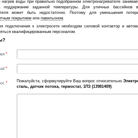
 нагрев воды при правильно подобранном электронагревателе занимает
а поддержание заданной температуры. Для уличных бассейнов в
вателя может быть недостаточно. Поэтому для уменьшения поте
итным покрытием
или
павильоном
.
ля подключения к электросети необходим силовой контактор и автом
яться квалифицированным персоналом.
ы?
*
мя
*
ail
Пожалуйста, сформулируйте Ваш вопрос относительно
Электр
*
рос
сталь, датчик потока, термостат, 1ПЗ (13981409)