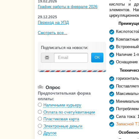
19.02.2026
кислоты и др
График работы в феврале 2026
элементов. На
циркуляционном
29.12.2025
Переход на УПД
Преимущес
Кислотосто
Смотреть все...
Компактные
Встроенный 
Подписаться на новости:
Наличие 1-п
OK
Оснащение д
Техничес
горизонтал
Поставляетс
Опрос
Предпочтительная форма
Максимально
оплаты:
Минимальный
Наличными курьеру
Потребляем
Оплата по счету/квитанции
Сила тока: 
Пластиковая карта
Запасной ТЭ
Электронные деньги
Особенно
Другое