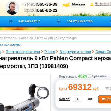
+7(495)
565-36-39
Личный ка
Москва
8(800)
555-52-23
КАК ЗАКАЗАТЬ?
СОТРУДНИЧЕСТВО
а пвх латунь
ы
Электронагреватели
Pahlen
В корпусе из стали
Серия Co
нагреватель 9 кВт Pahlen Compact нерж
термостат, 1ПЗ (13981409)
4024
Сравнить
Код товара:
69312
Цена
руб.
77 
Кол-во:
шт
КУ