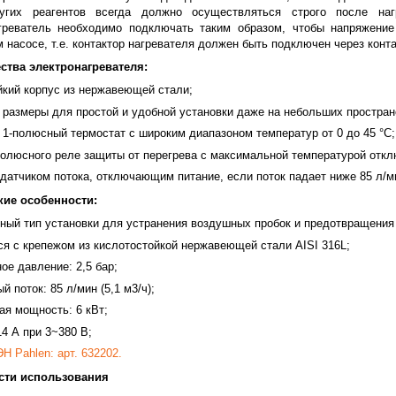
угих реагентов всегда должно осуществляться строго после наг
греватель необходимо подключать таким образом, чтобы напряжени
 насосе, т.е. контактор нагревателя должен быть подключен через конта
тва электронагревателя:
йкий корпус из нержавеющей стали;
 размеры для простой и удобной установки даже на небольших простран
1-полюсный термостат с широким диапазоном температур от 0 до 45 °C;
олюсного реле защиты от перегрева с максимальной температурой откл
атчиком потока, отключающим питание, если поток падает ниже 85 л/мин
кие особенности:
ьный тип установки для устранения воздушных пробок и предотвращени
я с крепежом из кислотостойкой нержавеющей стали AISI 316L;
е давление: 2,5 бар;
 поток: 85 л/мин (5,1 м3/ч);
ая мощность: 6 кВт;
14 А при 3~380 В;
Н Pahlen: арт. 632202.
сти использования