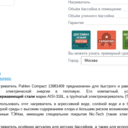
Нагреватель
Объём бассейна в помещении
Объём уличного бассейна
Гарантия
Вы‌ можете‌ узнать‌ примерный сро
Город:
е
вопрос
греватель Pahlen Compact 13981409 предназначен для быстрого и ра
ния электрической энергии в тепловую. Его компактный, 
ержавеющей стали
марки AISI-316L, а трубчатый электронагреватель (Т
пользовать этот нагреватель в агрессивной воде, солёной воде и в 
дной среды с высоким содержанием хлора и большим риском возникнове
ванные ТЭНом, имеющим специальное покрытие Nic-Tech (такие элек
греватель особенно актуален для детских бассейнов, а также для испол