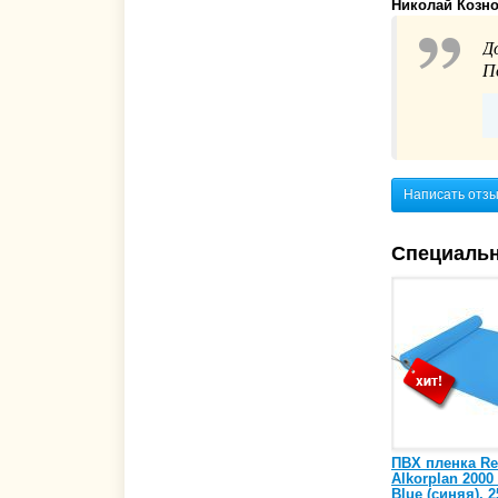
Николай Козн
Д
П
Написать отз
Специаль
ПВХ пленка Re
Alkorplan 2000
Blue (синяя), 2