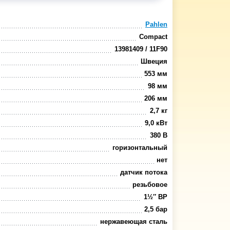
Pahlen
Compact
13981409 / 11F90
Швеция
553 мм
98 мм
206 мм
2,7 кг
9,0 кВт
380 В
горизонтальный
нет
датчик потока
резьбовое
1½″ ВР
2,5 бар
нержавеющая сталь