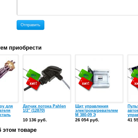
Отправить
ем приобрести
loy для
Датчик потока Pahlen
Щит управления
Пуль
ателя
1/2" (12870)
электронагревателем
авто
сталь
М 380-09 Э
упра
/
филь
10 136 руб.
26 054 руб.
41 5
нагр
плав
 этом товаре
басс
PCU-1