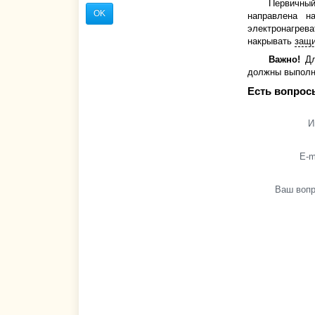
Первичный
OK
направлена н
электронагре
накрывать
защ
Важно!
Д
должны выполн
Есть вопрос
И
E-m
Ваш воп