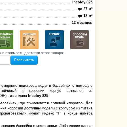
Incoloy 825
до 27 м³
до 18 м³
12 месяцев
к и стоимость‌ доставки этого товара:
Рассчитать
вномерного подогрева воды в бассейнах с помощью
устойчивый к коррозии корпус выполнен из
ЭН) - из сплава
Incoloy 825
.
бассейнах, где применяется солевой хлоратор. Для
ния коррозии доступны модели с корпусом из титана
тронагреватели имеют индекс “Т” в конце номера
ьзования бассейна в межсезонье. Добавление хлора,