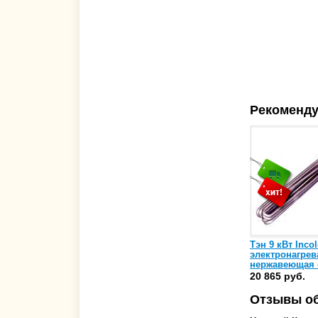
Рекоменду
Тэн 9 кВт Inco
электронагрев
нержавеющая 
Pahlen (127544 
20 865 руб.
632202)
Отзывы об