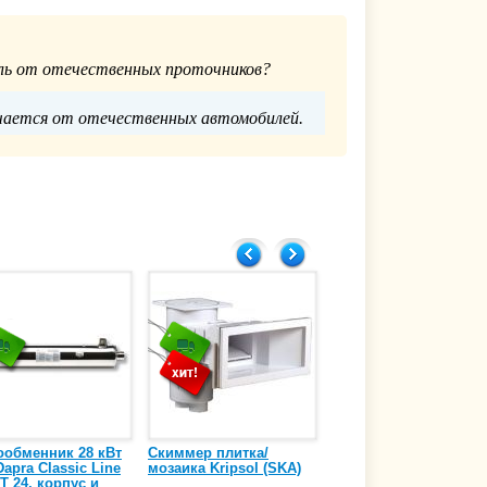
ль от отечественных проточников?
ичается от отечественных автомобилей.
Главпулторг
8.04.2019
ообменник 28 кВт
Скиммер плитка/
Осушитель воздуха
apra Classic Line
мозаика Kripsol (SKA)
4,17 л/ч DanVex DEH-
T 24, корпус и
1000wp, 500 м3/ч