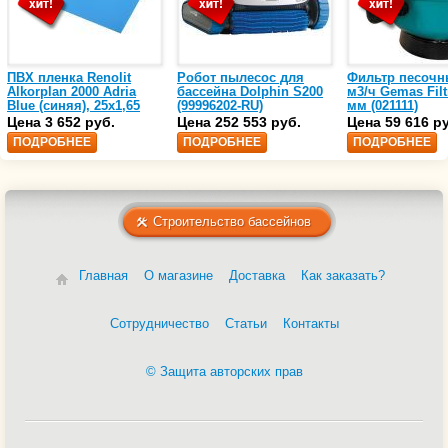
ПВХ пленка Renolit
Робот пылесос для
Фильтр песочн
Alkorplan 2000 Adria
бассейна Dolphin S200
м3/ч Gemas Filt
Blue (синяя), 25х1,65
(99996202-RU)
мм (021111)
(35216203)
Цена 3 652 руб.
Цена 252 553 руб.
Цена 59 616 р
ПОДРОБНЕЕ
ПОДРОБНЕЕ
ПОДРОБНЕЕ
Строительство бассейнов
Главная
О магазине
Доставка
Как заказать?
Сотрудничество
Статьи
Контакты
© Защита авторских прав