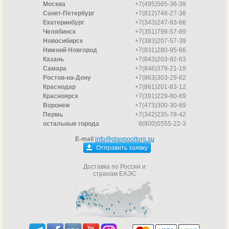
Москва
+7(495)565-36-39
Санкт-Петербург
+7(812)748-27-38
Екатеринбург
+7(343)247-83-66
Челябинск
+7(351)799-57-89
Новосибирск
+7(383)207-57-39
Нижний Новгород
+7(831)280-95-66
Казань
+7(843)203-92-63
Самара
+7(846)379-21-19
Ростов-на-Дону
+7(863)303-29-62
Краснодар
+7(861)201-83-12
Красноярск
+7(391)229-80-69
Воронеж
+7(473)300-30-69
Пермь
+7(342)235-78-42
остальные города
8(800)5555-22-3
E-mail
info@glavpooltorg.su
Отправить заявку
Доставка по России и
странам ЕАЭС