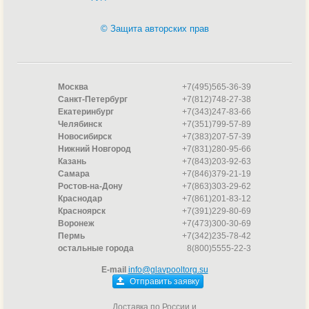
© Защита авторских прав
Москва
+7(495)565-36-39
Санкт-Петербург
+7(812)748-27-38
Екатеринбург
+7(343)247-83-66
Челябинск
+7(351)799-57-89
Новосибирск
+7(383)207-57-39
Нижний Новгород
+7(831)280-95-66
Казань
+7(843)203-92-63
Самара
+7(846)379-21-19
Ростов-на-Дону
+7(863)303-29-62
Краснодар
+7(861)201-83-12
Красноярск
+7(391)229-80-69
Воронеж
+7(473)300-30-69
Пермь
+7(342)235-78-42
остальные города
8(800)5555-22-3
E-mail
info@glavpooltorg.su
Отправить заявку
Доставка по России и