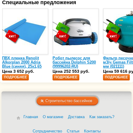
Специальные предложения
ПВХ пленка Renolit
Робот пылесос для
Фильтр песочн
Alkorplan 2000 Adria
бассейна Dolphin S200
м3/ч Gemas Filt
Blue (синяя), 25х1,65
(99996202-RU)
мм (021111)
(35216203)
Цена 3 652 руб.
Цена 252 553 руб.
Цена 59 616 р
ПОДРОБНЕЕ
ПОДРОБНЕЕ
ПОДРОБНЕЕ
Строительство бассейнов
Главная
О магазине
Доставка
Как заказать?
Сотрудничество
Статьи
Контакты