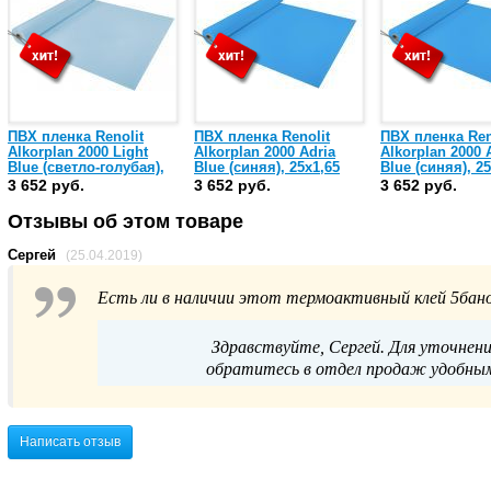
ПВХ пленка Renolit
ПВХ пленка Renolit
ПВХ пленка Ren
Alkorplan 2000 Light
Alkorplan 2000 Adria
Alkorplan 2000 
Blue (светло-голубая),
Blue (синяя), 25х1,65
Blue (синяя), 2
25х2,05 (35216008 /
(35216203)
(35216007 / 3521
3 652 руб.
3 652 руб.
3 652 руб.
35216208)
Отзывы об этом товаре
Сергей
(25.04.2019)
Есть ли в наличии этот термоактивный клей 5бан
Здравствуйте, Сергей. Для уточнени
обратитесь в отдел продаж удобным 
Написать отзыв