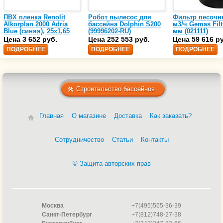
ПВХ пленка Renolit
Робот пылесос для
Фильтр песочн
Alkorplan 2000 Adria
бассейна Dolphin S200
м3/ч Gemas Filt
Blue (синяя), 25х1,65
(99996202-RU)
мм (021111)
(35216203)
Цена 3 652 руб.
Цена 252 553 руб.
Цена 59 616 р
ПОДРОБНЕЕ
ПОДРОБНЕЕ
ПОДРОБНЕЕ
Строительство бассейнов
Главная
О магазине
Доставка
Как заказать?
Сотрудничество
Статьи
Контакты
© Защита авторских прав
Москва
+7(495)565-36-39
Санкт-Петербург
+7(812)748-27-38