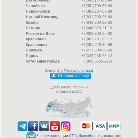
Екатеринбург
+7(343)247-83-66
Челябинск
+7(351)799-57-89
Новосибирск
+7(383)207-57-39
Нижний Новгород
+7(831)280-95-66
Казань
+7(843)203-92-63
Самара
+7(846)379-21-19
Ростов-на-Дону
+7(863)303-29-62
Краснодар
+7(861)201-83-12
Красноярск
+7(391)229-80-69
Воронеж
+7(473)300-30-69
Пермь
+7(342)235-78-42
остальные города
8(800)5555-22-3
E-mail
info@glavpooltorg.su
Отправить заявку
Доставка по России и
странам ЕАЭС
Член Ассоциации СПА, бассейнов и аквапарков