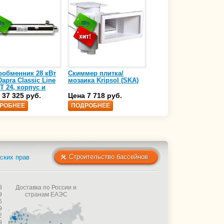
ообменник 28 кВт
Скиммер плитка/
Осушитель воздуха
apra Classic Line
мозаика Kripsol (SKA)
4,17 л/ч DanVex DEH-
T 24, корпус и
1000wp, 500 м3/ч
аль нержавеющая
 37 325 руб.
Цена 7 718 руб.
Цена 350 000 руб.
 AISI-316 (10 01
РОБНЕЕ
ПОДРОБНЕЕ
ПОДРОБНЕЕ
Строительство бассейнов
ских прав
8
Доставка по России и
9
странам ЕАЭС
6
9
2
9