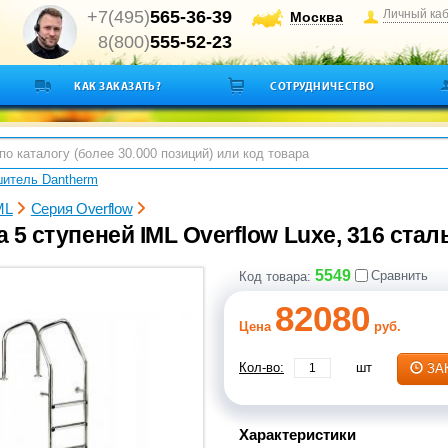
+7(495)
565-36-39
Личный ка
Москва
8(800)
555-52-23
КАК ЗАКАЗАТЬ?
СОТРУДНИЧЕСТВО
итель Dantherm
ML
Серия Overflow
 5 ступеней IML Overflow Luxe, 316 сталь
5549
Сравнить
Код товара:
82080
Цена
руб.
Кол-во:
шт
ЗА
Характеристики