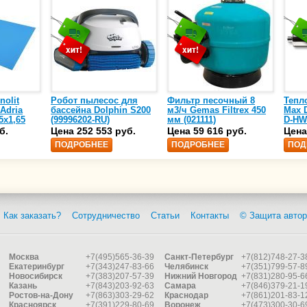
nolit
Робот пылесос для
Фильтр песочный 8
Тепл
 Adria
бассейна Dolphin S200
м3/ч Gemas Filtrex 450
Max D
5х1,65
(99996202-RU)
мм (021111)
D-HW
спир
б.
Цена 252 553 руб.
Цена 59 616 руб.
Цена
сталь
ПОДРОБНЕЕ
ПОДРОБНЕЕ
ПОД
25)
Как заказать?
Сотрудничество
Статьи
Контакты
© Защита автор
Москва
+7(495)565-36-39
Санкт-Петербург
+7(812)748-27-3
Екатеринбург
+7(343)247-83-66
Челябинск
+7(351)799-57-8
Новосибирск
+7(383)207-57-39
Нижний Новгород
+7(831)280-95-6
Казань
+7(843)203-92-63
Самара
+7(846)379-21-1
Ростов-на-Дону
+7(863)303-29-62
Краснодар
+7(861)201-83-1
Красноярск
+7(391)229-80-69
Воронеж
+7(473)300-30-6