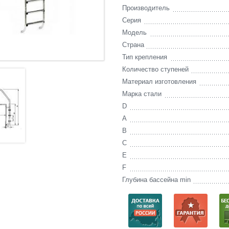
Производитель
Серия
Модель
Страна
Тип крепления
Количество ступеней
Материал изготовления
Марка стали
D
A
B
C
E
F
Глубина бассейна min