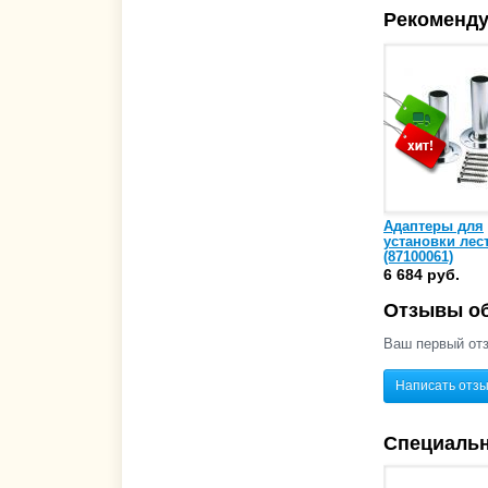
Рекоменду
Адаптеры для
установки лес
(87100061)
6 684 руб.
Отзывы об
Ваш первый отз
Написать отз
Специаль