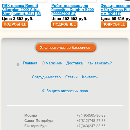
ПВХ пленка Renolit
Робот пылесос для
Фильтр песочн
Alkorplan 2000 Adria
бассейна Dolphin S200
м3/ч Gemas Filt
Blue (синяя), 25х1,65
(99996202-RU)
мм (021111)
(35216203)
Цена 3 652 руб.
Цена 252 553 руб.
Цена 59 616 р
ПОДРОБНЕЕ
ПОДРОБНЕЕ
ПОДРОБНЕЕ
Строительство бассейнов
Главная
О магазине
Доставка
Как заказать?
Сотрудничество
Статьи
Контакты
© Защита авторских прав
Москва
+7(495)565-36-39
Санкт-Петербург
+7(812)748-27-38
Екатеринбург
+7(343)247-83-66