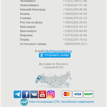
Челябинск
+7(351)799-57-89
Новосибирск
+7(383)207-57-39
Нижний Новгород
+7(831)280-95-66
Казань
+7(843)203-92-63
Самара
+7(846)379-21-19
Ростов-на-Дону
+7(863)303-29-62
Краснодар
+7(861)201-83-12
Красноярск
+7(391)229-80-69
Воронеж
+7(473)300-30-69
Пермь
+7(342)235-78-42
остальные города
8(800)5555-22-3
E-mail
info@glavpooltorg.su
Отправить заявку
Доставка по России и
странам ЕАЭС
Член Ассоциации СПА, бассейнов и аквапарков