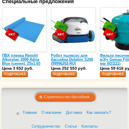
Специальные предложения
ПВХ пленка Renolit
Робот пылесос для
Фильтр песочн
Alkorplan 2000 Adria
бассейна Dolphin S200
м3/ч Gemas Filt
Blue (синяя), 25х1,65
(99996202-RU)
мм (021111)
(35216203)
Цена 3 652 руб.
Цена 252 553 руб.
Цена 59 616 р
ПОДРОБНЕЕ
ПОДРОБНЕЕ
ПОДРОБНЕЕ
Строительство бассейнов
Главная
О магазине
Доставка
Как заказать?
Сотрудничество
Статьи
Контакты