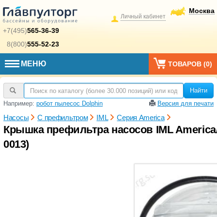
Москва
Личный кабинет
+7(495)
565-36-39
8(800)
555-52-23
МЕНЮ
ТОВАРОВ (
0
)
Найти
Например:
робот пылесос Dolphin
Версия для печати
Насосы
С префильтром
IML
Серия America
Крышка префильтра насосов IML America/
0013)