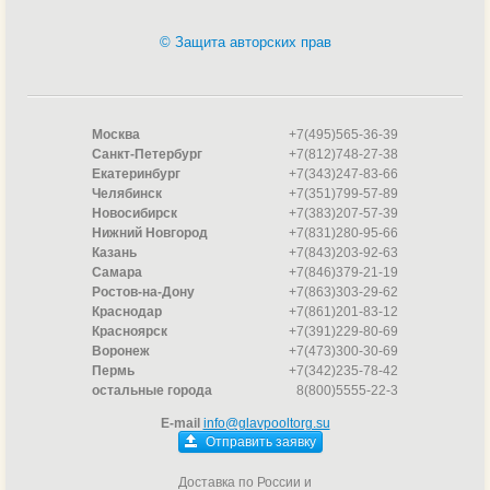
© Защита авторских прав
Москва
+7(495)565-36-39
Санкт-Петербург
+7(812)748-27-38
Екатеринбург
+7(343)247-83-66
Челябинск
+7(351)799-57-89
Новосибирск
+7(383)207-57-39
Нижний Новгород
+7(831)280-95-66
Казань
+7(843)203-92-63
Самара
+7(846)379-21-19
Ростов-на-Дону
+7(863)303-29-62
Краснодар
+7(861)201-83-12
Красноярск
+7(391)229-80-69
Воронеж
+7(473)300-30-69
Пермь
+7(342)235-78-42
остальные города
8(800)5555-22-3
E-mail
info@glavpooltorg.su
Отправить заявку
Доставка по России и