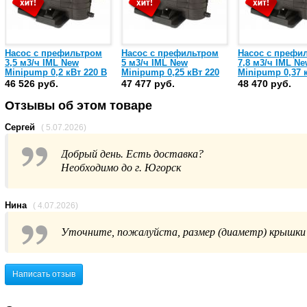
Насос с префильтром
Насос с префильтром
Насос с префи
3,5 м3/ч IML New
5 м3/ч IML New
7,8 м3/ч IML N
Minipump 0,2 кВт 220 В
Minipump 0,25 кВт 220
Minipump 0,37 
(NEWMP025M)
В (NEWMP033M)
В (NEWMP050M
46 526 руб.
47 477 руб.
48 470 руб.
Отзывы об этом товаре
Сергей
( 5.07.2026)
Добрый день. Есть доставка?
Необходимо до г. Югорск
Нина
( 4.07.2026)
Уточните, пожалуйста, размер (диаметр) крышки
Написать отзыв