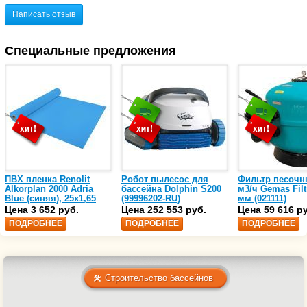
Написать отзыв
Специальные предложения
ПВХ пленка Renolit
Робот пылесос для
Фильтр песочн
Alkorplan 2000 Adria
бассейна Dolphin S200
м3/ч Gemas Filt
Blue (синяя), 25х1,65
(99996202-RU)
мм (021111)
(35216203)
Цена 3 652 руб.
Цена 252 553 руб.
Цена 59 616 р
ПОДРОБНЕЕ
ПОДРОБНЕЕ
ПОДРОБНЕЕ
Строительство бассейнов