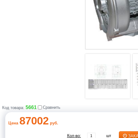
5661
Сравнить
Код товара:
87002
Цена
руб.
Кол-во:
шт
ЗАК