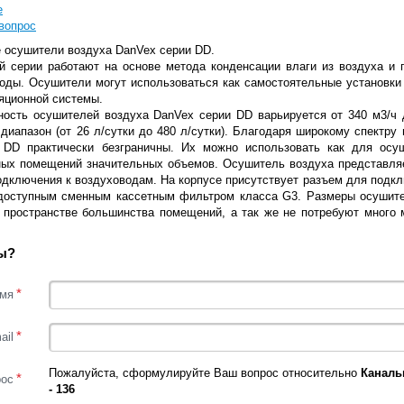
е
вопрос
 осушители воздуха DanVex серии DD.
й серии работают на основе метода конденсации влаги из воздуха и 
оды. Осушители могут использоваться как самостоятельные установки (
яционной системы.
ность осушителей воздуха DanVex серии DD варьируется от 340 м3/ч 
диапазон (от 26 л/сутки до 480 л/сутки). Благодаря широкому спектр
 DD практически безграничны. Их можно использовать как для осуш
ных помещений значительных объемов. Осушитель воздуха представляе
одключения к воздуховодам. На корпусе присутствует разъем для подк
доступным сменным кассетным фильтром класса G3. Размеры осушите
 пространстве большинства помещений, а так же не потребуют много 
ы?
*
мя
*
ail
Пожалуйста, сформулируйте Ваш вопрос относительно
Каналь
*
рос
- 136