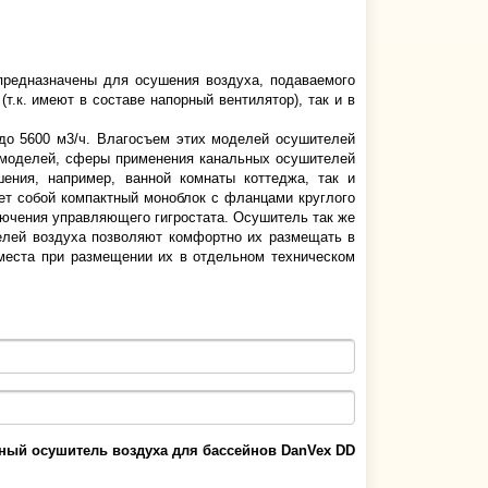
предназначены для осушения воздуха, подаваемого
т.к. имеют в составе напорный вентилятор), так и в
до 5600 м3/ч. Влагосъем этих моделей осушителей
у моделей, сферы применения канальных осушителей
ения, например, ванной комнаты коттеджа, так и
т собой компактный моноблок с фланцами круглого
лючения управляющего гигростата. Осушитель так же
лей воздуха позволяют комфортно их размещать в
места при размещении их в отдельном техническом
ный осушитель воздуха для бассейнов DanVex DD