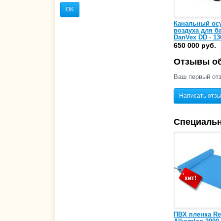
OK
Канальный ос
воздуха для б
DanVex DD - 13
650 000 руб.
Отзывы об
Ваш первый отз
Написать отз
Специаль
ПВХ пленка Re