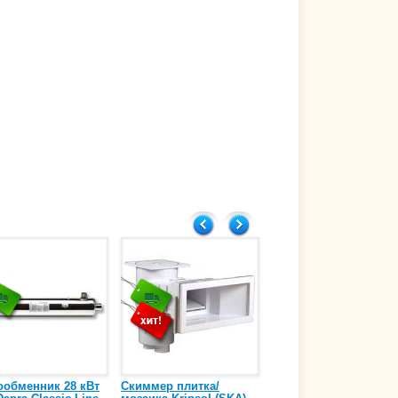
ообменник 28 кВт
Скиммер плитка/
Осушитель воздуха