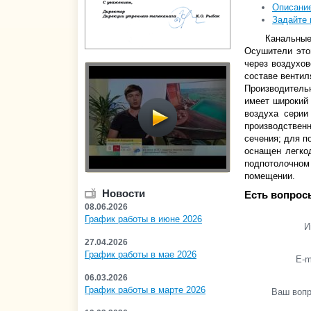
Описани
Задайте 
Канальные
Осушители это
через воздухов
составе вентил
Производитель
имеет широкий 
воздуха серии
производствен
сечения; для п
оснащен легко
подпотолочном
помещении.
Новости
Есть вопрос
08.06.2026
График работы в июне 2026
И
27.04.2026
График работы в мае 2026
E-m
06.03.2026
График работы в марте 2026
Ваш воп