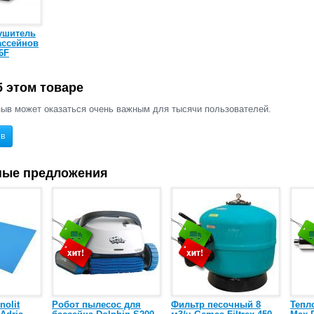
ушитель
ассейнов
6F
 этом товаре
ыв может оказаться очень важным для тысячи пользователей.
ыв
ные предложения
nolit
Робот пылесос для
Фильтр песочный 8
Тепл