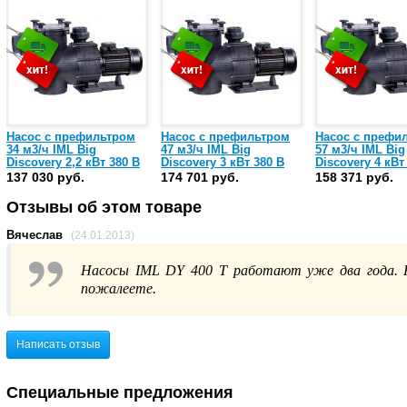
Насос с префильтром
Насос с префильтром
Насос с префи
34 м3/ч IML Big
47 м3/ч IML Big
57 м3/ч IML Big
Discovery 2,2 кВт 380 В
Discovery 3 кВт 380 В
Discovery 4 кВт
(DY350T-M)
(DY400T-M)
(DY550T-M)
137 030 руб.
174 701 руб.
158 371 руб.
Отзывы об этом товаре
Вячеслав
(24.01.2013)
Насосы IML DY 400 T работают уже два года. Н
пожалеете.
Написать отзыв
Специальные предложения