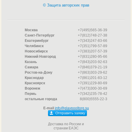
© Защита авторских прав
Москва
+7(495)565-36-39
Санкт-Петербург
+7(812)748-27-38
Екатеринбург
+7(343)247-83-66
Челябинск
+7(351)799-57-89
Новосибирск
+7(383)207-57-39
Нижний Новгород
+7(831)280-95-66
Казань
+7(843)203-92-63
Самара
+7(846)379-21-19
Ростов-на-Дону
+7(863)303-29-62
Краснодар
+7(861)201-83-12
Красноярск
+7(391)229-80-69
Воронеж
+7(473)300-30-69
Пермь
+7(342)235-78-42
остальные города
8(800)5555-22-3
E-mail
info@glavpooltorg.su
Отправить заявку
Доставка по России и
странам ЕАЭС