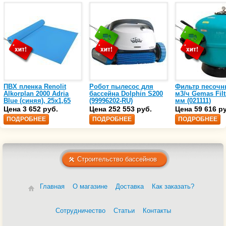
ПВХ пленка Renolit
Робот пылесос для
Фильтр песочн
Alkorplan 2000 Adria
бассейна Dolphin S200
м3/ч Gemas Filt
Blue (синяя), 25х1,65
(99996202-RU)
мм (021111)
(35216203)
Цена 3 652 руб.
Цена 252 553 руб.
Цена 59 616 р
ПОДРОБНЕЕ
ПОДРОБНЕЕ
ПОДРОБНЕЕ
Строительство бассейнов
Главная
О магазине
Доставка
Как заказать?
Сотрудничество
Статьи
Контакты