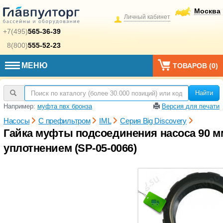
Москва
Личный кабинет
+7(495)
565-36-39
8(800)
555-52-23
МЕНЮ
ТОВАРОВ (
0
)
Найти
Например:
муфта пвх бронза
Версия для печати
Насосы
С префильтром
IML
Серия Big Discovery
Гайка муфты подсоединения насоса 90 мм 
уплотнением (SP-05-0066)