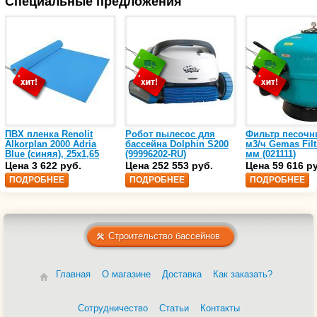
Специальные предложения
ПВХ пленка Renolit
Робот пылесос для
Фильтр песочн
Alkorplan 2000 Adria
бассейна Dolphin S200
м3/ч Gemas Filt
Blue (синяя), 25х1,65
(99996202-RU)
мм (021111)
(35216203)
Цена 3 622 руб.
Цена 252 553 руб.
Цена 59 616 р
ПОДРОБНЕЕ
ПОДРОБНЕЕ
ПОДРОБНЕЕ
Строительство бассейнов
Главная
О магазине
Доставка
Как заказать?
Сотрудничество
Статьи
Контакты