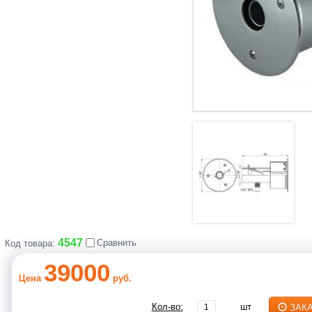
4547
Сравнить
Код товара:
39000
Цена
руб.
Кол-во:
шт
ЗАК