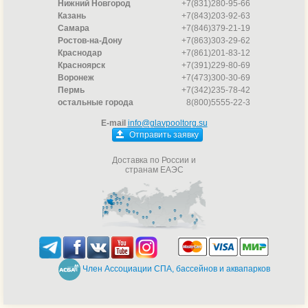
Нижний Новгород
+7(831)280-95-66
Казань
+7(843)203-92-63
Самара
+7(846)379-21-19
Ростов-на-Дону
+7(863)303-29-62
Краснодар
+7(861)201-83-12
Красноярск
+7(391)229-80-69
Воронеж
+7(473)300-30-69
Пермь
+7(342)235-78-42
остальные города
8(800)5555-22-3
E-mail
info@glavpooltorg.su
Отправить заявку
Доставка по России и
странам ЕАЭС
Член Ассоциации СПА, бассейнов и аквапарков