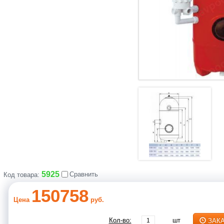
5925
Сравнить
Код товара:
150758
Цена
руб.
Кол-во:
шт
ЗАК