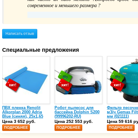
современное и меньшего размера ?
Если фильтр не течет, то менять его не 
эксплуатации спрогнозировать сложно, може
Написать отзыв
ничего нового не придумали пока. 
Специальные предложения
ПВХ пленка Renolit
Робот пылесос для
Фильтр песочн
Alkorplan 2000 Adria
бассейна Dolphin S200
м3/ч Gemas Filt
Blue (синяя), 25х1,65
(99996202-RU)
мм (021111)
(35216203)
Цена 3 652 руб.
Цена 252 553 руб.
Цена 59 616 р
ПОДРОБНЕЕ
ПОДРОБНЕЕ
ПОДРОБНЕЕ