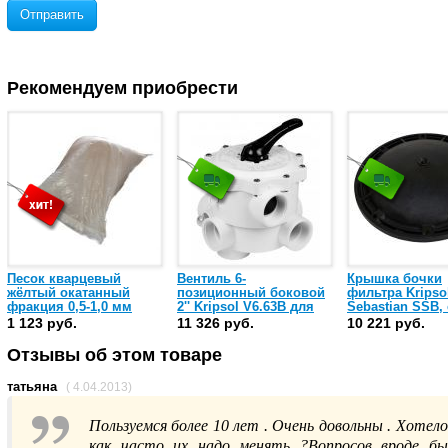
Отправить
Рекомендуем приобрести
Песок кварцевый
Вентиль 6-
Крышка бочки
жёлтый окатанный
позиционный боковой
фильтра Kripso
фракция 0,5-1,0 мм
2'' Kripsol V6.63В для
Sebastian SSB, 
(мешок 25 кг)
фильтров Balear BL,
прокладкой (R
1 123 руб.
11 326 руб.
10 221 руб.
San Sebastian SSB
010A/RFD0100.1
Отзывы об этом товаре
татьяна
( 4.04.2013)
Пользуемся более 10 лет . Очень довольны . Хотел
как часто их надо менять ?Вопросов вроде б