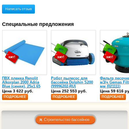
Написать отзыв
Специальные предложения
ПВХ пленка Renolit
Робот пылесос для
Фильтр песочн
Alkorplan 2000 Adria
бассейна Dolphin S200
м3/ч Gemas Filt
Blue (синяя), 25х1,65
(99996202-RU)
мм (021111)
(35216203)
Цена 3 622 руб.
Цена 252 553 руб.
Цена 59 616 р
ПОДРОБНЕЕ
ПОДРОБНЕЕ
ПОДРОБНЕЕ
Строительство бассейнов