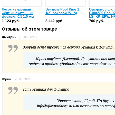
Песок кварцевый
Вентиль Pool King 1
Сепаратор фил
жёлтый окатанный
1/2" боковой (S1.5)
D400-500 Pool K
фракция 0,5-1,0 мм
LS, KP, EPW, H
(мешок 25 кг)
(02-0108)
1 123 руб.
8 442 руб.
706 руб.
Отзывы об этом товаре
Дмитрий
(30.05.2025)
добрый день! требуется верхняя крышка к фильтру 
Здравствуйте, Дмитрий. Для уточнения акт
отделом продаж удобным для вас способом: по 
Юрий
(28.06.2021)
есть крышка для фильтра?
Здравствуйте, Юрий. По других
info@glavpooltorg.su или позвонить по те