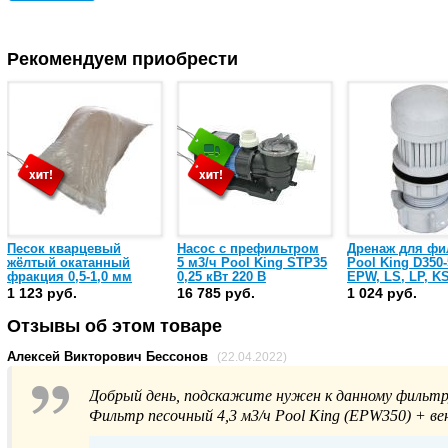
Рекомендуем приобрести
Песок кварцевый
Насос с префильтром
Дренаж для фи
жёлтый окатанный
5 м3/ч Pool King STP35
Pool King D350-
фракция 0,5-1,0 мм
0,25 кВт 220 В
EPW, LS, LP, KS
(мешок 25 кг)
HP400-900, HPS
1 123 руб.
16 785 руб.
1 024 руб.
(02-0111)
Отзывы об этом товаре
Алексей Викторович Бессонов
(22.04.2022)
Добрый день, подскажите нужен к данному фильтр
Фильтр песочный 4,3 м3/ч Pool King (EPW350) + в