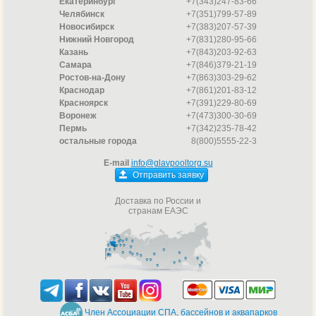
Екатеринбург
+7(343)247-83-66
Челябинск
+7(351)799-57-89
Новосибирск
+7(383)207-57-39
Нижний Новгород
+7(831)280-95-66
Казань
+7(843)203-92-63
Самара
+7(846)379-21-19
Ростов-на-Дону
+7(863)303-29-62
Краснодар
+7(861)201-83-12
Красноярск
+7(391)229-80-69
Воронеж
+7(473)300-30-69
Пермь
+7(342)235-78-42
остальные города
8(800)5555-22-3
E-mail
info@glavpooltorg.su
Отправить заявку
Доставка по России и
странам ЕАЭС
Член Ассоциации СПА, бассейнов и аквапарков