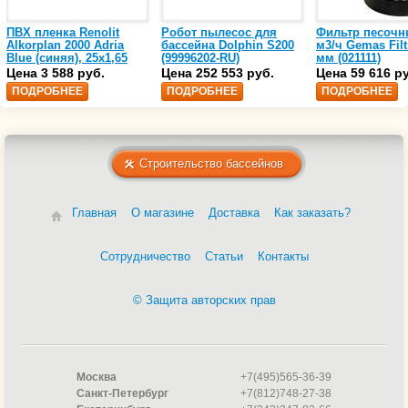
ПВХ пленка Renolit
Робот пылесос для
Фильтр песочн
Alkorplan 2000 Adria
бассейна Dolphin S200
м3/ч Gemas Filt
Blue (синяя), 25х1,65
(99996202-RU)
мм (021111)
(35216203)
Цена 3 588 руб.
Цена 252 553 руб.
Цена 59 616 р
ПОДРОБНЕЕ
ПОДРОБНЕЕ
ПОДРОБНЕЕ
Строительство бассейнов
Главная
О магазине
Доставка
Как заказать?
Сотрудничество
Статьи
Контакты
© Защита авторских прав
Москва
+7(495)565-36-39
Санкт-Петербург
+7(812)748-27-38