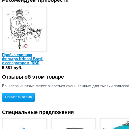
Рекомендуем приобрести
Пробка сливная
фильтра Kripsol Brasil,
с сепаратором (RBR
040.A)
5 881 руб.
Отзывы об этом товаре
Ваш первый отзыв может оказаться очень важным для тысячи пользов
Написать отзыв
Специальные предложения