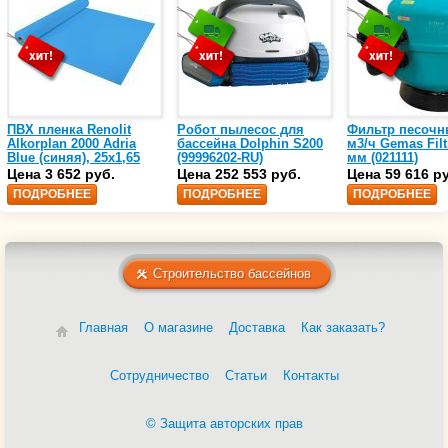
ПВХ пленка Renolit
Робот пылесос для
Фильтр песочн
Alkorplan 2000 Adria
бассейна Dolphin S200
м3/ч Gemas Filt
Blue (синяя), 25х1,65
(99996202-RU)
мм (021111)
(35216203)
Цена 3 652 руб.
Цена 252 553 руб.
Цена 59 616 р
ПОДРОБНЕЕ
ПОДРОБНЕЕ
ПОДРОБНЕЕ
Строительство бассейнов
Главная
О магазине
Доставка
Как заказать?
Сотрудничество
Статьи
Контакты
© Защита авторских прав