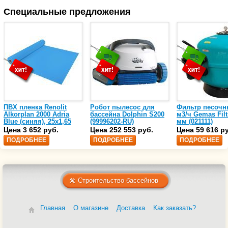
Специальные предложения
ПВХ пленка Renolit
Робот пылесос для
Фильтр песочн
Alkorplan 2000 Adria
бассейна Dolphin S200
м3/ч Gemas Filt
Blue (синяя), 25х1,65
(99996202-RU)
мм (021111)
(35216203)
Цена 3 652 руб.
Цена 252 553 руб.
Цена 59 616 р
ПОДРОБНЕЕ
ПОДРОБНЕЕ
ПОДРОБНЕЕ
Строительство бассейнов
Главная
О магазине
Доставка
Как заказать?