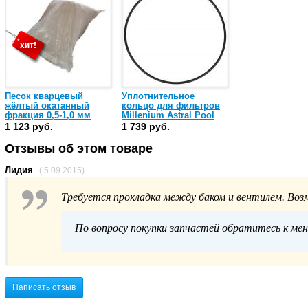
Песок кварцевый
Уплотнительное
жёлтый окатанный
кольцо для фильтров
фракция 0,5-1,0 мм
Millenium Astral Pool
(мешок 25 кг)
(4404080101)
1 123 руб.
1 739 руб.
Отзывы об этом товаре
Лидия
( 5.09.2015)
Требуется прокладка между баком и вентилем. Воз
По вопросу покупки запчастей обратитесь к ме
Написать отзыв