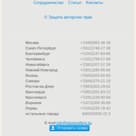
Сотрудничество
Статьи
Контакты
© Защита авторских прав
Москва
+7(495)565-36-39
Санкт-Петербург
+7(812)748-27-38
Екатеринбург
+7(343)247-83-66
Челябинск
+7(351)799-57-89
Новосибирск
+7(383)207-57-39
Нижний Новгород
+7(831)280-95-66
Казань
+7(843)203-92-63
Самара
+7(846)379-21-19
Ростов-на-Дону
+7(863)303-29-62
Краснодар
+7(861)201-83-12
Красноярск
+7(391)229-80-69
Воронеж
+7(473)300-30-69
Пермь
+7(342)235-78-42
остальные города
8(800)5555-22-3
E-mail
info@glavpooltorg.su
Отправить заявку