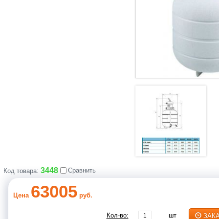
3448
Сравнить
Код товара:
63005
Цена
руб.
Кол-во:
шт
ЗАК