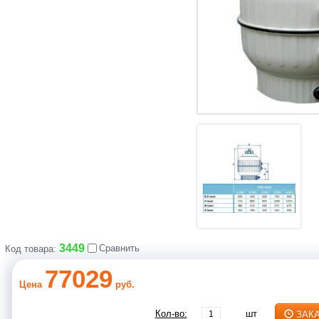
3449
Сравнить
Код товара:
77029
Цена
руб.
Кол-во:
шт
ЗАК