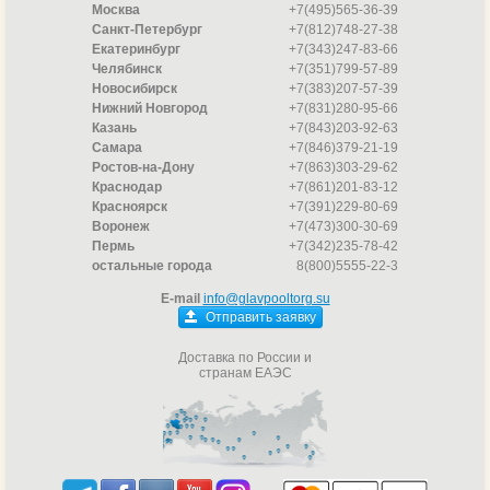
Москва
+7(495)565-36-39
Санкт-Петербург
+7(812)748-27-38
Екатеринбург
+7(343)247-83-66
Челябинск
+7(351)799-57-89
Новосибирск
+7(383)207-57-39
Нижний Новгород
+7(831)280-95-66
Казань
+7(843)203-92-63
Самара
+7(846)379-21-19
Ростов-на-Дону
+7(863)303-29-62
Краснодар
+7(861)201-83-12
Красноярск
+7(391)229-80-69
Воронеж
+7(473)300-30-69
Пермь
+7(342)235-78-42
остальные города
8(800)5555-22-3
E-mail
info@glavpooltorg.su
Отправить заявку
Доставка по России и
странам ЕАЭС