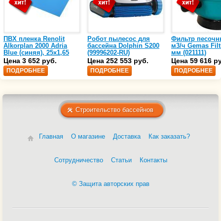
ПВХ пленка Renolit
Робот пылесос для
Фильтр песочн
Alkorplan 2000 Adria
бассейна Dolphin S200
м3/ч Gemas Filt
Blue (синяя), 25х1,65
(99996202-RU)
мм (021111)
(35216203)
Цена 3 652 руб.
Цена 252 553 руб.
Цена 59 616 р
ПОДРОБНЕЕ
ПОДРОБНЕЕ
ПОДРОБНЕЕ
Строительство бассейнов
Главная
О магазине
Доставка
Как заказать?
Сотрудничество
Статьи
Контакты
© Защита авторских прав