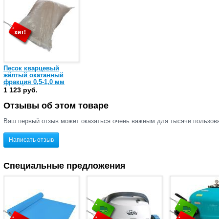
Песок кварцевый
жёлтый окатанный
фракция 0,5-1,0 мм
(мешок 25 кг)
1 123 руб.
Отзывы об этом товаре
Ваш первый отзыв может оказаться очень важным для тысячи пользов
Написать отзыв
Специальные предложения