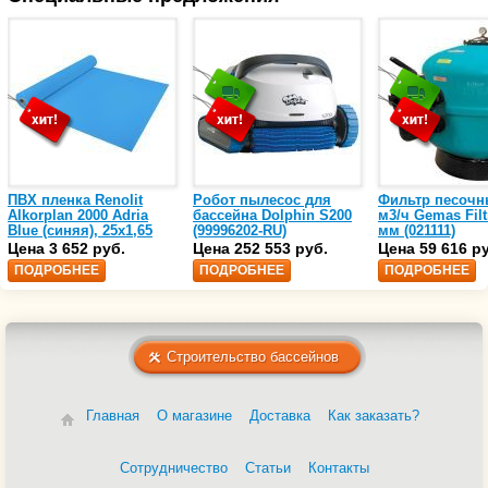
ПВХ пленка Renolit
Робот пылесос для
Фильтр песочн
Alkorplan 2000 Adria
бассейна Dolphin S200
м3/ч Gemas Filt
Blue (синяя), 25х1,65
(99996202-RU)
мм (021111)
(35216203)
Цена 3 652 руб.
Цена 252 553 руб.
Цена 59 616 р
ПОДРОБНЕЕ
ПОДРОБНЕЕ
ПОДРОБНЕЕ
Строительство бассейнов
Главная
О магазине
Доставка
Как заказать?
Сотрудничество
Статьи
Контакты