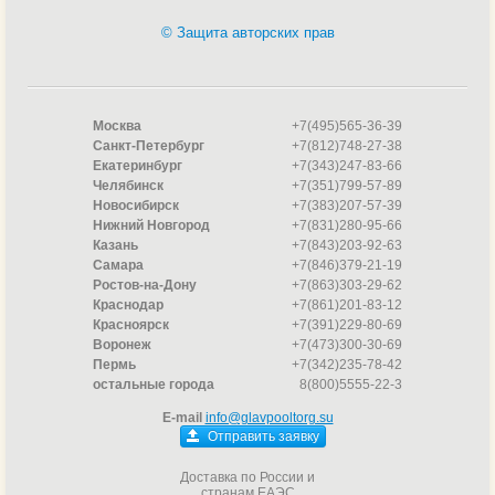
© Защита авторских прав
Москва
+7(495)565-36-39
Санкт-Петербург
+7(812)748-27-38
Екатеринбург
+7(343)247-83-66
Челябинск
+7(351)799-57-89
Новосибирск
+7(383)207-57-39
Нижний Новгород
+7(831)280-95-66
Казань
+7(843)203-92-63
Самара
+7(846)379-21-19
Ростов-на-Дону
+7(863)303-29-62
Краснодар
+7(861)201-83-12
Красноярск
+7(391)229-80-69
Воронеж
+7(473)300-30-69
Пермь
+7(342)235-78-42
остальные города
8(800)5555-22-3
E-mail
info@glavpooltorg.su
Отправить заявку
Доставка по России и
странам ЕАЭС