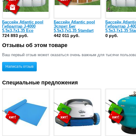
Бассейн Atlantic pool
Бассейн Atlantic pool
Бассейн Atlanti
Гибралтар J-4000
Эсприт Биг
Гибралтар J-40
5,5х3,7х1,35 Eco
5,5х3,7х1,35 Standart
5,5х3,7х1,35 Sta
724 893 руб.
442 011 руб.
0 руб.
Отзывы об этом товаре
Ваш первый отзыв может оказаться очень важным для тысячи пользов
Написать отзыв
Специальные предложения