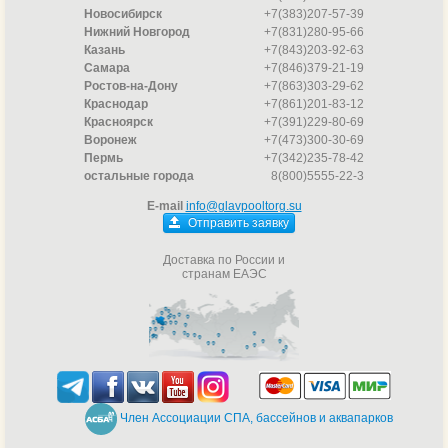
Новосибирск
+7(383)207-57-39
Нижний Новгород
+7(831)280-95-66
Казань
+7(843)203-92-63
Самара
+7(846)379-21-19
Ростов-на-Дону
+7(863)303-29-62
Краснодар
+7(861)201-83-12
Красноярск
+7(391)229-80-69
Воронеж
+7(473)300-30-69
Пермь
+7(342)235-78-42
остальные города
8(800)5555-22-3
E-mail
info@glavpooltorg.su
Отправить заявку
Доставка по России и
странам ЕАЭС
Член Ассоциации СПА, бассейнов и аквапарков