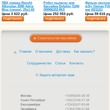
ПВХ пленка Renolit
Робот пылесос для
Фильтр песочн
Alkorplan 2000 Adria
бассейна Dolphin S200
м3/ч Gemas Filt
Blue (синяя), 25х1,65
(99996202-RU)
мм (021111)
(35216203)
Цена 3 622 руб.
Цена 252 553 руб.
Цена 59 616 р
ПОДРОБНЕЕ
ПОДРОБНЕЕ
ПОДРОБНЕЕ
Строительство бассейнов
Главная
О магазине
Доставка
Как заказать?
Сотрудничество
Статьи
Контакты
© Защита авторских прав
Москва
+7(495)565-36-39
Санкт-Петербург
+7(812)748-27-38
Екатеринбург
+7(343)247-83-66
Челябинск
+7(351)799-57-89