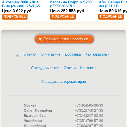
Alkorplan 2000 Adria
бассейна Dolphin S200
м3/ч Gemas Filt
Blue (синяя), 25х1,65
(99996202-RU)
мм (021111)
(35216203)
Цена 3 622 руб.
Цена 252 553 руб.
Цена 59 616 р
ПОДРОБНЕЕ
ПОДРОБНЕЕ
ПОДРОБНЕЕ
Строительство бассейнов
Главная
О магазине
Доставка
Как заказать?
Сотрудничество
Статьи
Контакты
© Защита авторских прав
Москва
+7(495)565-36-39
Санкт-Петербург
+7(812)748-27-38
Екатеринбург
+7(343)247-83-66
Челябинск
+7(351)799-57-89
Новосибирск
+7(383)207-57-39