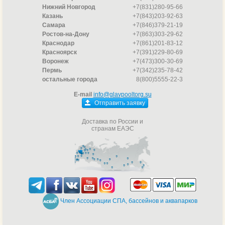
Нижний Новгород
+7(831)280-95-66
Казань
+7(843)203-92-63
Самара
+7(846)379-21-19
Ростов-на-Дону
+7(863)303-29-62
Краснодар
+7(861)201-83-12
Красноярск
+7(391)229-80-69
Воронеж
+7(473)300-30-69
Пермь
+7(342)235-78-42
остальные города
8(800)5555-22-3
E-mail
info@glavpooltorg.su
Отправить заявку
Доставка по России и
странам ЕАЭС
Член Ассоциации СПА, бассейнов и аквапарков