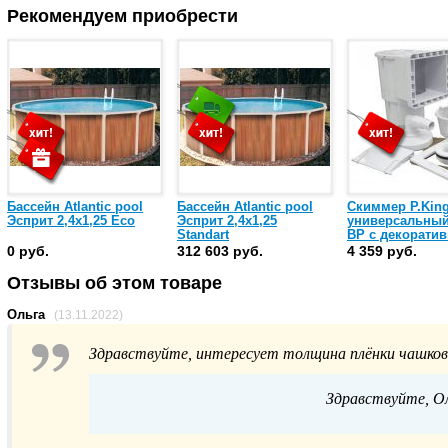
Рекомендуем приобрести
Бассейн Atlantic pool
Бассейн Atlantic pool
Скиммер P.Kin
Эсприт 2,4х1,25 Eco
Эсприт 2,4х1,25
универсальный
Standart
ВР c декорати
рамкой и форс
0 руб.
312 603 руб.
4 359 руб.
(PAWS611)
Отзывы об этом товаре
Ольга
(13.11.2022)
Здравствуйте, интересует толщина плёнки чашков
Здравствуйте, Ол