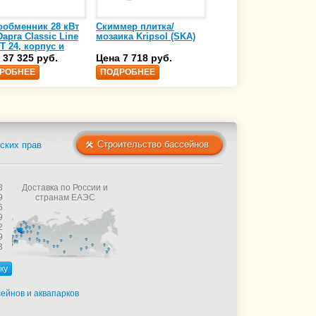
ообменник 28 кВт
Скиммер плитка/
Осушитель воздуха
apra Classic Line
мозаика Kripsol (SKA)
4,17 л/ч DanVex DEH-
T 24, корпус и
1000wp, 500 м3/ч
аль нержавеющая
 37 325 руб.
Цена 7 718 руб.
Цена 350 000 руб.
 AISI-316 (10 01
РОБНЕЕ
ПОДРОБНЕЕ
ПОДРОБНЕЕ
Строительство бассейнов
ских прав
8
Доставка по России и
9
странам ЕАЭС
6
9
2
9
3
ку
ейнов и аквапарков