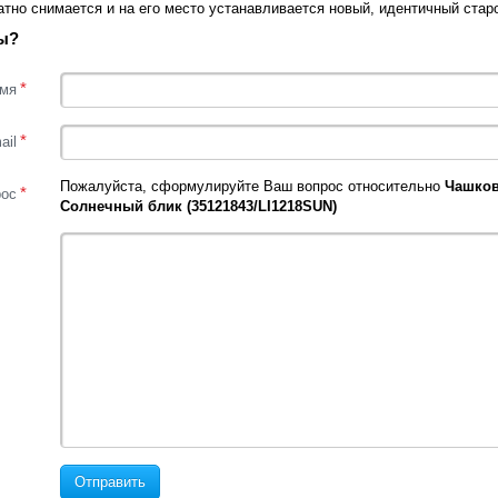
атно снимается и на его место устанавливается новый, идентичный ста
ы?
*
мя
*
ail
Пожалуйста, сформулируйте Ваш вопрос относительно
Чашковы
*
рос
Солнечный блик (35121843/LI1218SUN)
Отправить