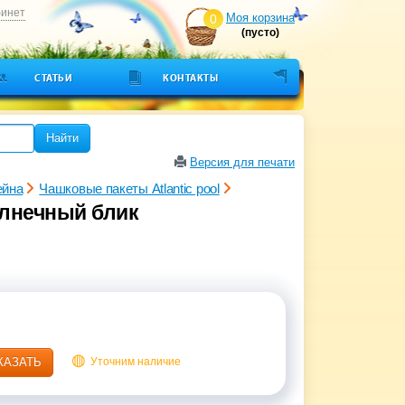
бинет
Моя корзина
0
(пусто)
СТАТЬИ
КОНТАКТЫ
Найти
Версия для печати
ейна
Чашковые пакеты Atlantic pool
Солнечный блик
КАЗАТЬ
Уточним наличие