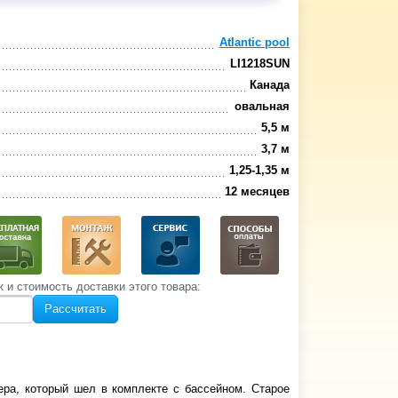
Atlantic pool
LI1218SUN
Канада
овальная
5,5 м
3,7 м
1,25-1,35 м
12 месяцев
к и стоимость‌ доставки этого товара:
Рассчитать
ра, который шел в комплекте с бассейном. Старое