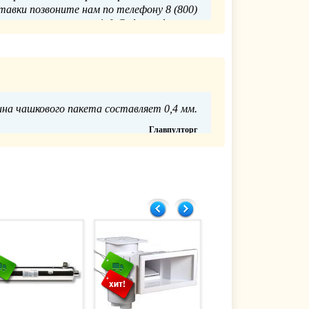
тавки позвоните нам по телефону 8 (800)
ьте запрос на почту info@glavpooltorg.su.
Главпулторг
31.01.2023
ина чашкового пакета составляет 0,4 мм.
Главпулторг
14.11.2022