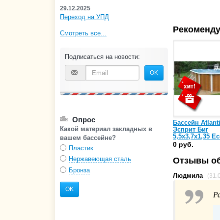
29.12.2025
Переход на УПД
Рекоменду
Смотреть все...
Подписаться на новости:
OK
Опрос
Бассейн Atlant
Какой материал закладных в
Эсприт Биг
5,5х3,7х1,35 E
вашем бассейне?
0 руб.
Пластик
Нержавеющая сталь
Отзывы об
Бронза
Людмила
(31.
OK
Р