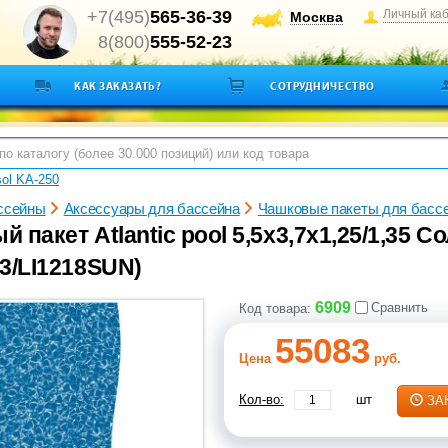
+7(495)
565-36-39
Личный ка
Москва
8(800)
555-52-23
КАК ЗАКАЗАТЬ?
СОТРУДНИЧЕСТВО
sol KA-250
ссейны
Аксессуары для бассейна
Чашковые пакеты для басс
 пакет Atlantic pool 5,5х3,7х1,25/1,35 
3/LI1218SUN)
6909
Сравнить
Код товара:
55083
Цена
руб.
Кол-во:
шт
ЗА