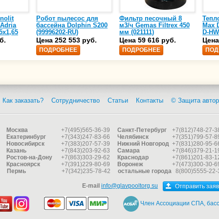
nolit
Робот пылесос для
Фильтр песочный 8
Тепл
 Adria
бассейна Dolphin S200
м3/ч Gemas Filtrex 450
Max D
5х1,65
(99996202-RU)
мм (021111)
D-HW
спир
б.
Цена 252 553 руб.
Цена 59 616 руб.
Цена
сталь
ПОДРОБНЕЕ
ПОДРОБНЕЕ
ПОД
25)
Как заказать?
Сотрудничество
Статьи
Контакты
© Защита автор
Москва
+7(495)565-36-39
Санкт-Петербург
+7(812)748-27-3
Екатеринбург
+7(343)247-83-66
Челябинск
+7(351)799-57-8
Новосибирск
+7(383)207-57-39
Нижний Новгород
+7(831)280-95-6
Казань
+7(843)203-92-63
Самара
+7(846)379-21-1
Ростов-на-Дону
+7(863)303-29-62
Краснодар
+7(861)201-83-1
Красноярск
+7(391)229-80-69
Воронеж
+7(473)300-30-6
Пермь
+7(342)235-78-42
остальные города
8(800)5555-22-
E-mail
info@glavpooltorg.su
Отправить заяв
Член Ассоциации СПА, басс