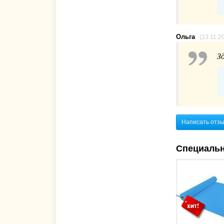
Ольга
(13.11.2
З
Написать отз
Специаль