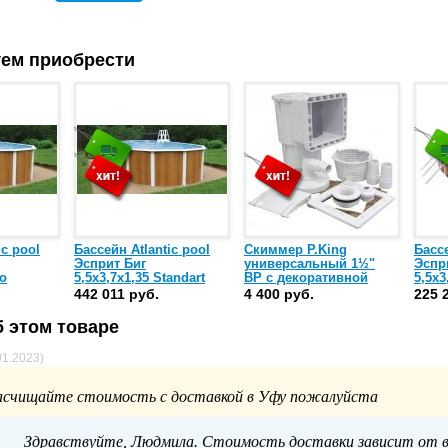
ем приобрести
ic pool
Бассейн Atlantic pool
Скиммер P.King
Бассе
Эсприт Биг
универсальный 1½"
Эспр
co
5,5х3,7х1,35 Standart
ВР c декоративной
5,5х3
рамкой и форсункой
(без
442 011 руб.
4 400 руб.
225 
(PAWS611)
 этом товаре
01.2023)
асчищайте стоимость с доставкой в Уфу пожалуйста
Здравствуйте, Людмила. Стоимость доставки зависит от 