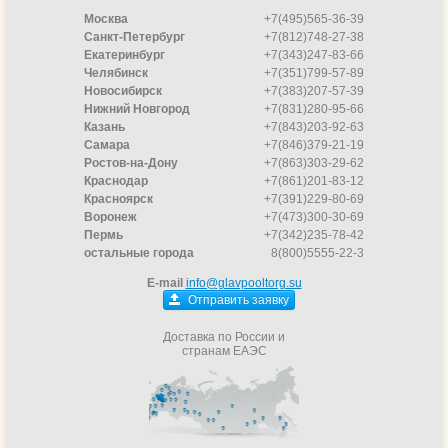
Москва
+7(495)565-36-39
Санкт-Петербург
+7(812)748-27-38
Екатеринбург
+7(343)247-83-66
Челябинск
+7(351)799-57-89
Новосибирск
+7(383)207-57-39
Нижний Новгород
+7(831)280-95-66
Казань
+7(843)203-92-63
Самара
+7(846)379-21-19
Ростов-на-Дону
+7(863)303-29-62
Краснодар
+7(861)201-83-12
Красноярск
+7(391)229-80-69
Воронеж
+7(473)300-30-69
Пермь
+7(342)235-78-42
остальные города
8(800)5555-22-3
E-mail
info@glavpooltorg.su
Отправить заявку
Доставка по России и
странам ЕАЭС