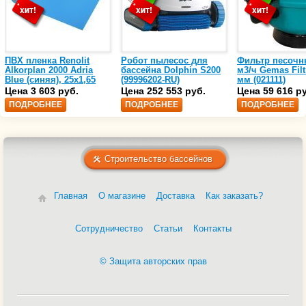
ПВХ пленка Renolit
Робот пылесос для
Фильтр песочн
Alkorplan 2000 Adria
бассейна Dolphin S200
м3/ч Gemas Filt
Blue (синяя), 25х1,65
(99996202-RU)
мм (021111)
(35216203)
Цена 3 603 руб.
Цена 252 553 руб.
Цена 59 616 р
ПОДРОБНЕЕ
ПОДРОБНЕЕ
ПОДРОБНЕЕ
Строительство бассейнов
Главная
О магазине
Доставка
Как заказать?
Сотрудничество
Статьи
Контакты
© Защита авторских прав