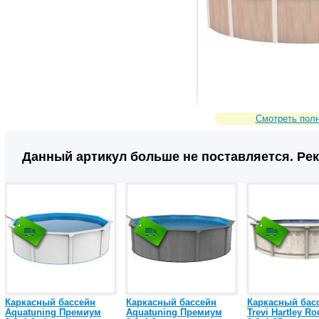
Смотреть пол
2646799
Сравнить
Код товара:
Данный артикул больше не поставляется. Ре
Каркасный бассейн
Каркасный бассейн
Каркасный бас
Aquatuning Премиум
Aquatuning Премиум
Trevi Hartley R