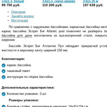
3,6х1,3, белый
3,6х1,3, серое дерево
3,6х1,35 м
99 750 руб.
110 200 руб.
197 638 руб.
Описание
Задайте вопрос
Инструкция
По сравнению с надувными бассейнами, каркасные бассейны явл
каркас бассейна Эсприт Биг Atlantic pool позволяет не разбирать
бассейна для дачи
изготовлена из высокопрочной стали, покрыто
коррозии.
Бассейн Эсприт Биг Атлантик Пул обладает прекрасной усто
жесткости и верхнему канту шириной 150 мм.
Комплектация:
каркас бассейна
чашковый пакет
инструкция по сборке бассейна.
Дополнительные характеристики:
Количество упаковок: 3 шт.
Размеры упаковок:
Боковые стойки, декоративные накладки: 14х42х154 см.