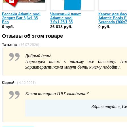
Бассейн Atlantic pool
Чашковый пакет
Каркас для бас
Эсприт Биг 3,6х1,35
Atlantic pool
Atlantic Pools Es
Eco
3,6х1,25/1,35
Serenada (366x7
(35120040/LI124820)
0 руб.
26 618 руб.
0 руб.
Отзывы об этом товаре
Татьяна
(16.07.2026)
Добрый день!
Перегорел насос к такому же бассейну. По
характеристиками могут быть к нему подойти.
Сергей
( 4.12.2021)
Какая толщина ПВХ вкладыша?
Здравствуйте, Се