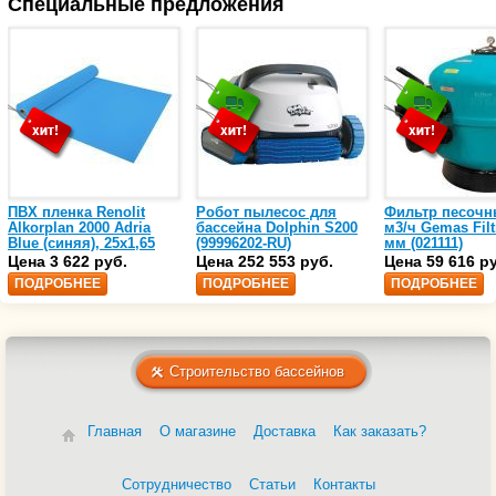
Специальные предложения
ПВХ пленка Renolit
Робот пылесос для
Фильтр песочн
Alkorplan 2000 Adria
бассейна Dolphin S200
м3/ч Gemas Filt
Blue (синяя), 25х1,65
(99996202-RU)
мм (021111)
(35216203)
Цена 3 622 руб.
Цена 252 553 руб.
Цена 59 616 р
ПОДРОБНЕЕ
ПОДРОБНЕЕ
ПОДРОБНЕЕ
Строительство бассейнов
Главная
О магазине
Доставка
Как заказать?
Сотрудничество
Статьи
Контакты