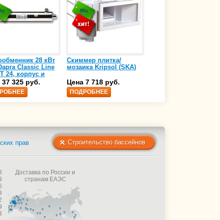
ообменник 28 кВт
Скиммер плитка/
Осушитель воздуха
apra Classic Line
мозаика Kripsol (SKA)
4,17 л/ч DanVex DEH-
T 24, корпус и
1000wp, 500 м3/ч
аль нержавеющая
 37 325 руб.
Цена 7 718 руб.
Цена 350 000 руб.
 AISI-316 (10 01
РОБНЕЕ
ПОДРОБНЕЕ
ПОДРОБНЕЕ
Строительство бассейнов
ских прав
8
Доставка по России и
9
странам ЕАЭС
6
9
2
9
3