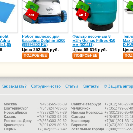
nolit
Робот пылесос для
Фильтр песочный 8
Тепл
 Adria
бассейна Dolphin S200
м3/ч Gemas Filtrex 450
Max D
5х1,65
(99996202-RU)
мм (021111)
D-HW
спир
б.
Цена 252 553 руб.
Цена 59 616 руб.
Цена
сталь
ПОДРОБНЕЕ
ПОДРОБНЕЕ
ПОД
25)
Как заказать?
Сотрудничество
Статьи
Контакты
© Защита автор
Москва
+7(495)565-36-39
Санкт-Петербург
+7(812)748-27-3
Екатеринбург
+7(343)247-83-66
Челябинск
+7(351)799-57-8
Новосибирск
+7(383)207-57-39
Нижний Новгород
+7(831)280-95-6
Казань
+7(843)203-92-63
Самара
+7(846)379-21-1
Ростов-на-Дону
+7(863)303-29-62
Краснодар
+7(861)201-83-1
Красноярск
+7(391)229-80-69
Воронеж
+7(473)300-30-6
Пермь
+7(342)235-78-42
остальные города
8(800)5555-22-