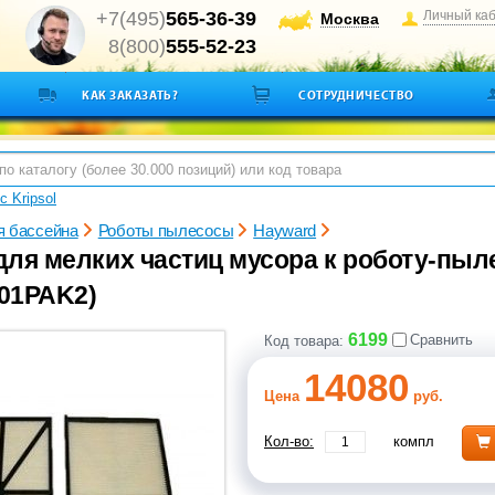
+7(495)
565-36-39
Личный ка
Москва
8(800)
555-52-23
КАК ЗАКАЗАТЬ?
СОТРУДНИЧЕСТВО
с Kripsol
 бассейна
Роботы пылесосы
Hayward
для мелких частиц мусора к роботу-пыле
01PAK2)
6199
Сравнить
Код товара:
14080
Цена
руб.
Кол-во:
компл