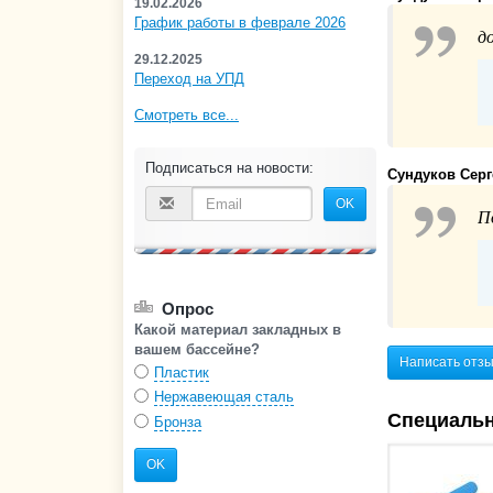
19.02.2026
График работы в феврале 2026
д
29.12.2025
Переход на УПД
Смотреть все...
Подписаться на новости:
Сундуков Сер
OK
П
Опрос
Какой материал закладных в
вашем бассейне?
Написать отз
Пластик
Нержавеющая сталь
Специаль
Бронза
OK