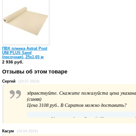
ПВХ пленка Astral Pool
UNI PLUS Sand
(песочная), 25х1,65 м
(76956)
2 936 руб.
Отзывы об этом товаре
Сергей
(29.07.2024)
здравствуйте. Скажите пожалуйста цена указана за
(синяя)
Цена 3108 руб.. В Саратов можно доставить?
Здравствуйте, Сергей. Цена указана за 
удобного вам пункта выдачи. Для уточнения 
обратитесь в отдел продаж удобным 
Касум
(24.04.2024)