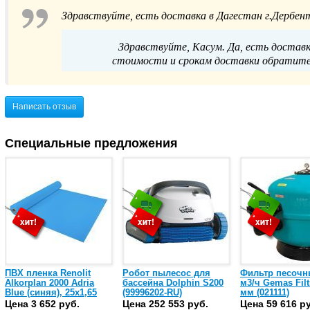
Здравствуйте, есть доставка в Дагестан г.Дербен
Здравствуйте, Касум. Да, есть доставк
стоимости и срокам доставки обратите
Написать отзыв
Специальные предложения
ПВХ пленка Renolit
Робот пылесос для
Фильтр песочн
Alkorplan 2000 Adria
бассейна Dolphin S200
м3/ч Gemas Filt
Blue (синяя), 25х1,65
(99996202-RU)
мм (021111)
(35216203)
Цена 3 652 руб.
Цена 252 553 руб.
Цена 59 616 р