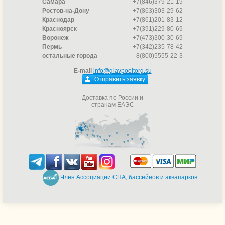
Самара
+7(846)379-21-19
Ростов-на-Дону
+7(863)303-29-62
Краснодар
+7(861)201-83-12
Красноярск
+7(391)229-80-69
Воронеж
+7(473)300-30-69
Пермь
+7(342)235-78-42
остальные города
8(800)5555-22-3
E-mail
info@glavpooltorg.su
Отправить заявку
Доставка по России и
странам ЕАЭС
Член Ассоциации СПА, бассейнов и аквапарков