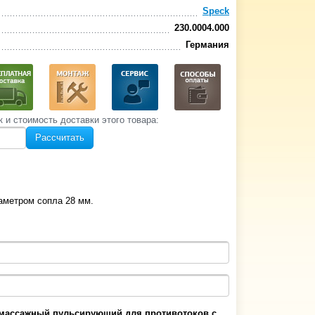
Speck
230.0004.000
Германия
к и стоимость‌ доставки этого товара:
Рассчитать
аметром сопла 28 мм.
массажный пульсирующий для противотоков с