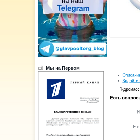
Мы на Первом
Описани
Задайте 
Гидромасс
Есть вопрос
И
E-m