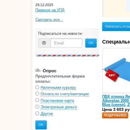
29.12.2025
Переход на УПД
Смотреть все...
Написать отз
Подписаться на новости:
Специаль
OK
Опрос
Предпочтительная форма
оплаты:
Наличными курьеру
Оплата по счету/квитанции
ПВХ пленка Re
Alkorplan 2000
Пластиковая карта
Blue (синяя), 2
Электронные деньги
(35216203)
Цена 3 603 ру
Другое
ПОДРОБНЕЕ
OK