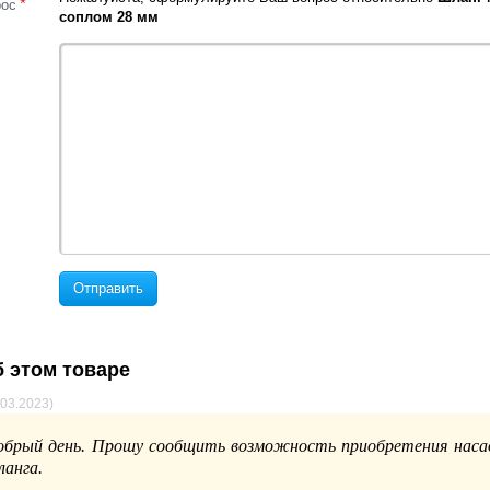
*
рос
соплом 28 мм
Отправить
 этом товаре
.03.2023)
обрый день. Прошу сообщить возможность приобретения насад
ланга.