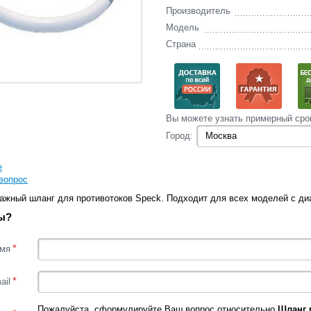
Производитель
Модель
Страна
Вы‌ можете‌ узнать‌ примерный сро
Город:
е
вопрос
ажный шланг для противотоков Speck. Подходит для всех моделей с ди
ы?
*
мя
*
ail
Пожалуйста, сформулируйте Ваш вопрос относительно
Шланг 