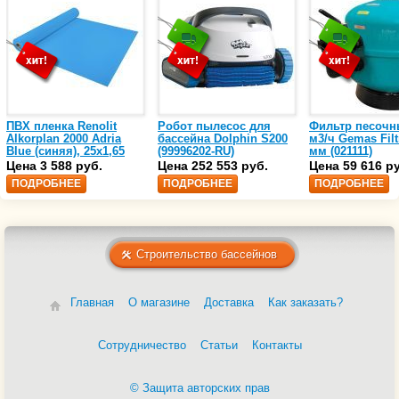
ПВХ пленка Renolit
Робот пылесос для
Фильтр песочн
Alkorplan 2000 Adria
бассейна Dolphin S200
м3/ч Gemas Filt
Blue (синяя), 25х1,65
(99996202-RU)
мм (021111)
(35216203)
Цена 3 588 руб.
Цена 252 553 руб.
Цена 59 616 р
ПОДРОБНЕЕ
ПОДРОБНЕЕ
ПОДРОБНЕЕ
Строительство бассейнов
Главная
О магазине
Доставка
Как заказать?
Сотрудничество
Статьи
Контакты
© Защита авторских прав