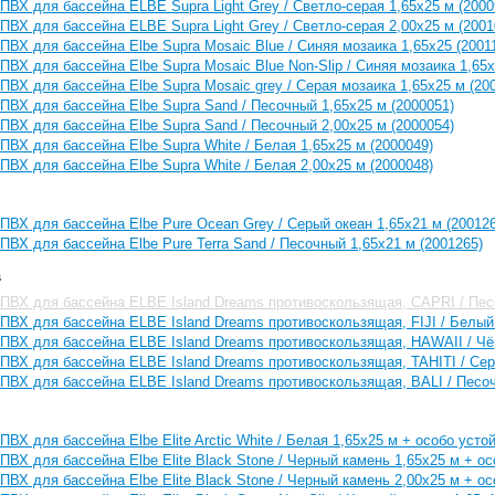
ПВХ для бассейна ELBE Supra Light Grey / Светло-серая 1,65х25 м (2000
ПВХ для бассейна ELBE Supra Light Grey / Светло-серая 2,00х25 м (2001
ПВХ для бассейна Elbe Supra Mosaic Blue / Синяя мозаика 1,65х25 (20011
ПВХ для бассейна Elbe Supra Mosaic Blue Non-Slip / Синяя мозаика 1,65х
ПВХ для бассейна Elbe Supra Mosaic grey / Серая мозаика 1,65х25 м (20
ПВХ для бассейна Elbe Supra Sand / Песочный 1,65x25 м (2000051)
ПВХ для бассейна Elbe Supra Sand / Песочный 2,00x25 м (2000054)
ПВХ для бассейна Elbe Supra White / Белая 1,65х25 м (2000049)
ПВХ для бассейна Elbe Supra White / Белая 2,00х25 м (2000048)
ПВХ для бассейна Elbe Pure Ocean Grey / Серый океан 1,65х21 м (200126
ПВХ для бассейна Elbe Pure Terra Sand / Песочный 1,65х21 м (2001265)
s
ПВХ для бассейна ELBE Island Dreams противоскользящая, CAPRI / Песо
ПВХ для бассейна ELBE Island Dreams противоскользящая, FIJI / Белый 
ПВХ для бассейна ELBE Island Dreams противоскользящая, HAWAII / Чёр
ПВХ для бассейна ELBE Island Dreams противоскользящая, TAHITI / Серы
ПВХ для бассейна ELBE Island Dreams противоскользящая, BALI / Песоч
ПВХ для бассейна Elbe Elite Arctic White / Белая 1,65х25 м + особо усто
ПВХ для бассейна Elbe Elite Black Stone / Черный камень 1,65х25 м + ос
ПВХ для бассейна Elbe Elite Black Stone / Черный камень 2,00х25 м + ос