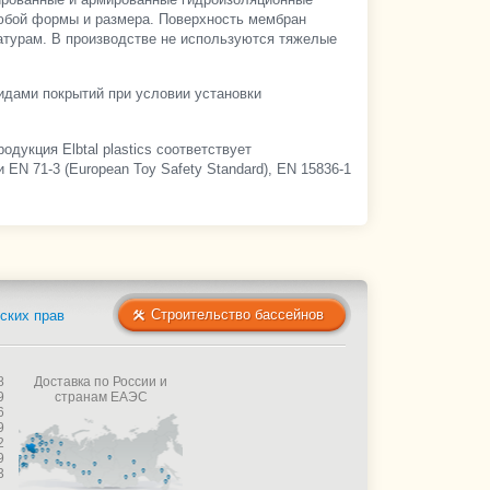
юбой формы и размера. Поверхность мембран
атурам. В производстве не используются тяжелые
идами покрытий при условии установки
дукция Elbtal plastics соответствует
N 71-3 (European Toy Safety Standard), EN 15836-1
Строительство бассейнов
ских прав
8
Доставка по России и
9
странам ЕАЭС
6
9
2
9
3