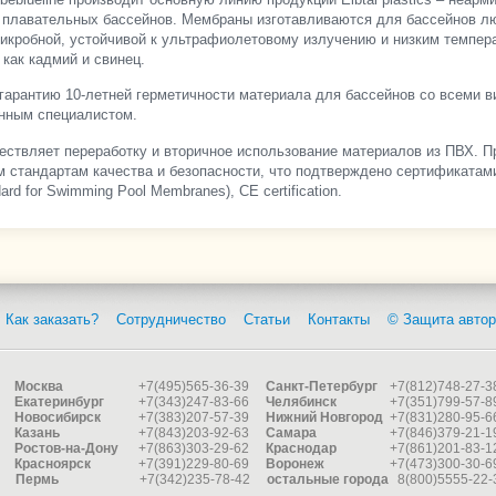
 плавательных бассейнов. Мембраны изготавливаются для бассейнов л
икробной, устойчивой к ультрафиолетовому излучению и низким темпер
 как кадмий и свинец.
гарантию 10-летней герметичности материала для бассейнов со всеми в
нным специалистом.
ствляет переработку и вторичное использование материалов из ПВХ. Про
стандартам качества и безопасности, что подтверждено сертификатами E
ard for Swimming Pool Membranes), CE certification.
Как заказать?
Сотрудничество
Статьи
Контакты
© Защита автор
Москва
+7(495)565-36-39
Санкт-Петербург
+7(812)748-27-3
Екатеринбург
+7(343)247-83-66
Челябинск
+7(351)799-57-8
Новосибирск
+7(383)207-57-39
Нижний Новгород
+7(831)280-95-6
Казань
+7(843)203-92-63
Самара
+7(846)379-21-1
Ростов-на-Дону
+7(863)303-29-62
Краснодар
+7(861)201-83-1
Красноярск
+7(391)229-80-69
Воронеж
+7(473)300-30-6
Пермь
+7(342)235-78-42
остальные города
8(800)5555-22-