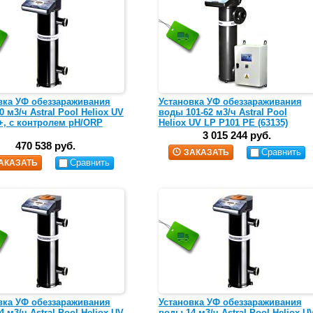
вка УФ обеззараживания
Установка УФ обеззараживания
 м3/ч Astral Pool Heliox UV
воды 101-62 м3/ч Astral Pool
+, с контролем pH/ORP
Heliox UV LP P101 PE (63135)
3 015 244 руб.
470 538 руб.
Сравнить
ЗАКАЗАТЬ
Сравнить
АКАЗАТЬ
вка УФ обеззараживания
Установка УФ обеззараживания
 м3/ч Astral Pool Heliox UV
воды 14 м3/ч Astral Pool Heliox U