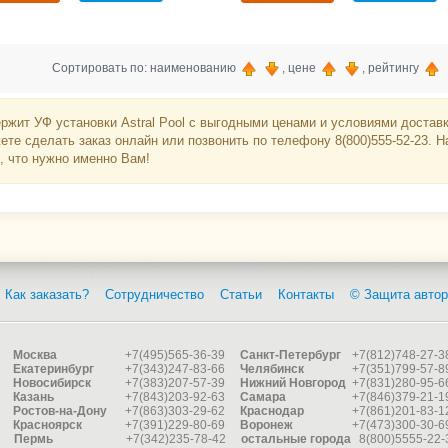
Сортировать по: наименованию
, цене
, рейтингу
ржит УФ установки Astral Pool с выгодными ценами и условиями доставки
ете сделать заказ онлайн или позвонить по телефону 8(800)555-52-23.
, что нужно именно Вам!
Как заказать?
Сотрудничество
Статьи
Контакты
© Защита автор
Москва
+7(495)565-36-39
Санкт-Петербург
+7(812)748-27-3
Екатеринбург
+7(343)247-83-66
Челябинск
+7(351)799-57-8
Новосибирск
+7(383)207-57-39
Нижний Новгород
+7(831)280-95-6
Казань
+7(843)203-92-63
Самара
+7(846)379-21-1
Ростов-на-Дону
+7(863)303-29-62
Краснодар
+7(861)201-83-1
Красноярск
+7(391)229-80-69
Воронеж
+7(473)300-30-6
Пермь
+7(342)235-78-42
остальные города
8(800)5555-22-