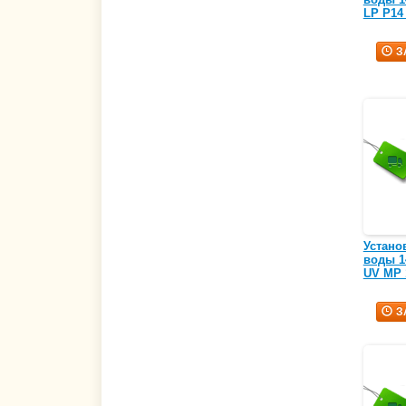
LP P14 
З
Устано
воды 14
UV MP 
З