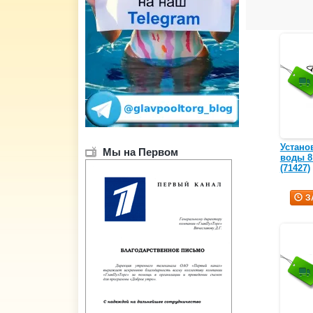
Устано
Мы на Первом
воды 8 
(71427)
З