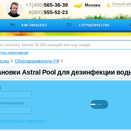
+7(495)
565-36-39
Личный ка
Москва
8(800)
555-52-23
КАК ЗАКАЗАТЬ?
СОТРУДНИЧЕСТВО
тка переливная
 воды
Обеззараживатели УФ
ановки Astral Pool для дезинфекции вод
)
ительность
ополнительные параметры