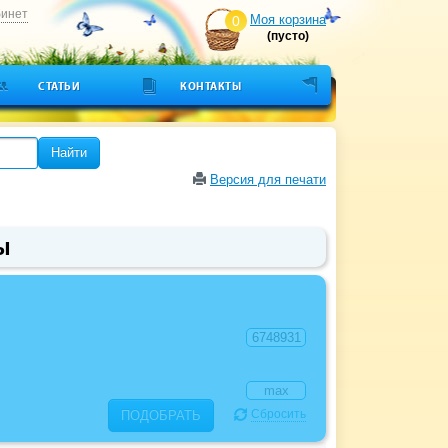
бинет
Моя корзина
0
(пусто)
СТАТЬИ
КОНТАКТЫ
Найти
Версия для печати
ы
Сбросить
ПОДОБРАТЬ