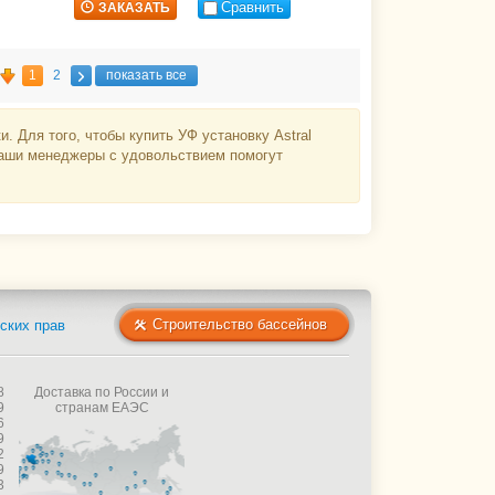
Сравнить
ЗАКАЗАТЬ
1
2
показать все
. Для того, чтобы купить УФ установку Astral
 Наши менеджеры с удовольствием помогут
Строительство бассейнов
ских прав
8
Доставка по России и
9
странам ЕАЭС
6
9
2
9
3