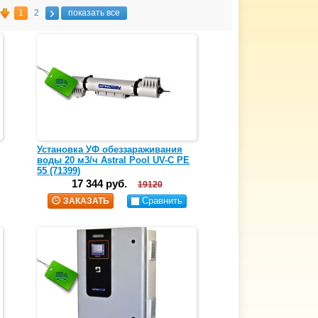
1
2
показать все
Установка УФ обеззараживания
воды 20 м3/ч Astral Pool UV-C PE
55 (71399)
17 344 руб.
19120
Сравнить
ЗАКАЗАТЬ