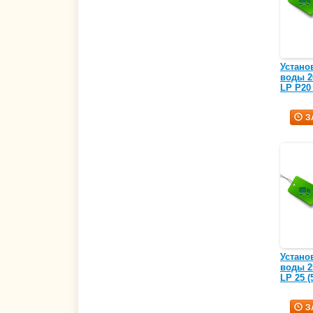
Устано
воды 20
LP P20 
З
Устано
воды 25
LP 25 (
З