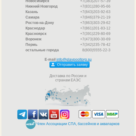
Новосибирск
+7(383)207-57-39
Нижний Новгород
+7(831)280-95-66
Казань
+7(843)203-92-63
Самара
+7(846)379-21-19
Ростов-на-Дону
+7(863)303-29-62
Краснодар
+7(861)201-83-12
Красноярск
+7(391)229-80-69
Воронеж
+7(473)300-30-69
Пермь
+7(342)235-78-42
остальные города
8(800)5555-22-3
E-mail
info@glavpooltorg.su
Отправить заявку
Доставка по России и
странам ЕАЭС
Член Ассоциации СПА, бассейнов и аквапарков