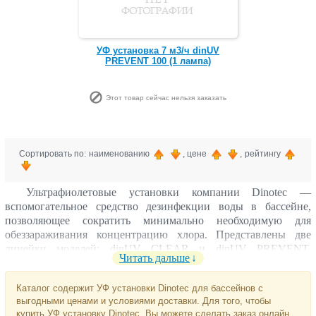
УФ установка 7 м3/ч dinUV
PREVENT 100 (1 лампа)
Этот товар сейчас нельзя заказать
Сортировать по: наименованию
, цене
, рейтингу
Ультрафиолетовые установки компании Dinotec —
вспомогательное средство дезинфекции воды в бассейне,
позволяющее сократить минимально необходимую для
обеззараживания концентрацию хлора. Представлены две
линейки моделей: dinUV CLEAR и dinUV PREVENT,
Читать дальше
рассчитанные на поток в циркуляционном контуре от 5 до 19
кубометров в час.
Каталог содержит УФ установки Dinotec для бассейнов с
выгодными ценами и условиями доставки. Для того, чтобы
купить УФ установку Dinotec, Вы можете сделать заказ онлайн