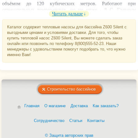
объёмом до 120 кубических метров. Работают при
отрицательных температурах, но не ниже - 8 С. Главным
Читать дальше
преимуществом серии Z600 производитель указывает низкую
громкость работы: уровень шума моделей Silent не
Каталог содержит тепловые насосы для бассейна Z600 Silent с
превосходит 30 дБ (не громче шёпота). Z600 экономно
выгодными ценами и условиями доставки. Для того, чтобы
расходуют энергию: для работы электронагревателя
купить тепловой насос Z600 Silent, Вы можете сделать заказ
аналогичной мощности её требуется в 5 раз больше.
онлайн или позвонить по телефону 8(800)555-52-23. Наши
менеджеры с удовольствием помогут подобрать то, что нужно
именно Вам!
Строительство бассейнов
Главная
О магазине
Доставка
Как заказать?
Сотрудничество
Статьи
Контакты
© Защита авторских прав