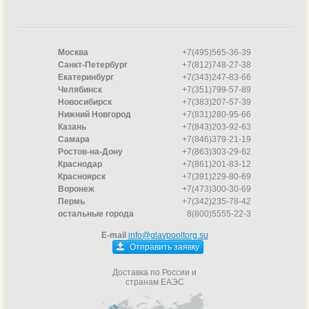
Москва
+7(495)565-36-39
Санкт-Петербург
+7(812)748-27-38
Екатеринбург
+7(343)247-83-66
Челябинск
+7(351)799-57-89
Новосибирск
+7(383)207-57-39
Нижний Новгород
+7(831)280-95-66
Казань
+7(843)203-92-63
Самара
+7(846)379-21-19
Ростов-на-Дону
+7(863)303-29-62
Краснодар
+7(861)201-83-12
Красноярск
+7(391)229-80-69
Воронеж
+7(473)300-30-69
Пермь
+7(342)235-78-42
остальные города
8(800)5555-22-3
E-mail
info@glavpooltorg.su
Отправить заявку
Доставка по России и
странам ЕАЭС