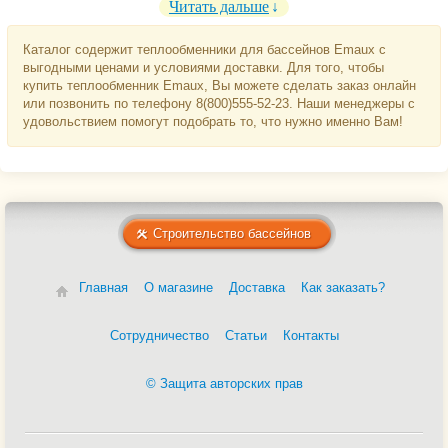
Читать дальше
циркуляционным насосом.
Теплообменники Emaux HE изготавливаются из устойчивой к
Каталог содержит теплообменники для бассейнов Emaux с
коррозии стали марки AISI 316 и, в зависимости от модели,
выгодными ценами и условиями доставки. Для того, чтобы
могут обогреть воду в открытом бассейне объёмом до 120
купить теплообменник Emaux, Вы можете сделать заказ онлайн
кубических метров.
или позвонить по телефону 8(800)555-52-23. Наши менеджеры с
удовольствием помогут подобрать то, что нужно именно Вам!
Строительство бассейнов
Главная
О магазине
Доставка
Как заказать?
Сотрудничество
Статьи
Контакты
© Защита авторских прав