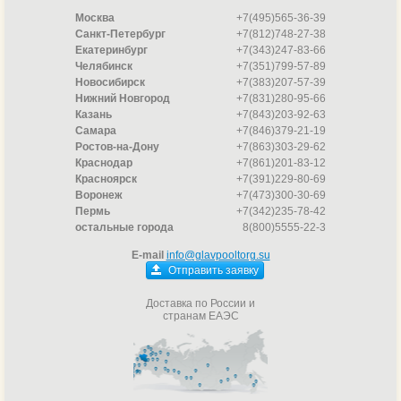
Москва
+7(495)565-36-39
Санкт-Петербург
+7(812)748-27-38
Екатеринбург
+7(343)247-83-66
Челябинск
+7(351)799-57-89
Новосибирск
+7(383)207-57-39
Нижний Новгород
+7(831)280-95-66
Казань
+7(843)203-92-63
Самара
+7(846)379-21-19
Ростов-на-Дону
+7(863)303-29-62
Краснодар
+7(861)201-83-12
Красноярск
+7(391)229-80-69
Воронеж
+7(473)300-30-69
Пермь
+7(342)235-78-42
остальные города
8(800)5555-22-3
E-mail
info@glavpooltorg.su
Отправить заявку
Доставка по России и
странам ЕАЭС