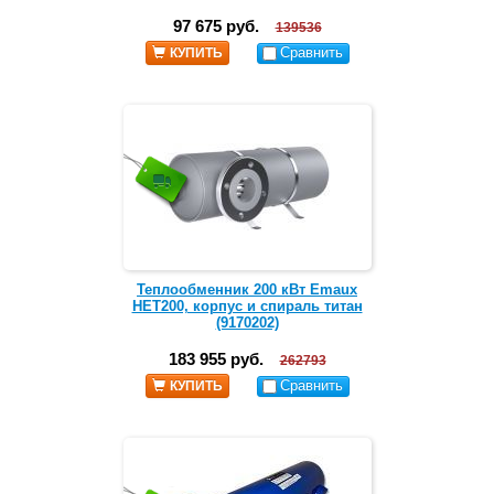
97 675 руб.
139536
Сравнить
КУПИТЬ
Теплообменник 200 кВт Emaux
HEТ200, корпус и спираль титан
(9170202)
183 955 руб.
262793
Сравнить
КУПИТЬ