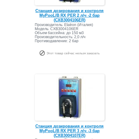
Станция дозирования и контроля
MyPooL/B RX PER 2 л/ч -2 бар
(CXB3004106ER)
Производитель: Etatron (Италия)
Модель: CXB3004106ER
Объем бассейна: до 150 м3
Производительность: 2,0 л/ч
Противодавление: 2 бар
Этот товар сейчас нельзя заказать
Станция дозирования и контроля
MyPooL/B RX PER 3 л/ч -3 бар
(CXB3004107ER)