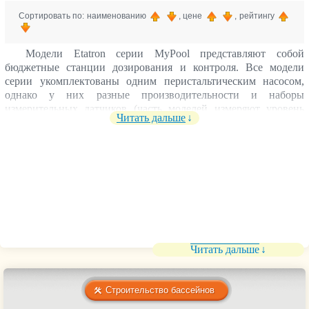
Сортировать по: наименованию
, цене
, рейтингу
Модели Etatron серии MyPool представляют собой
бюджетные станции дозирования и контроля. Все модели
серии укомплектованы одним перистальтическим насосом,
однако у них разные производительности и наборы
измерительных датчиков (часть моделей измеряют уровень
Читать дальше
pH, а часть — Rx). Также важно обращать внимание на
значение предельного противодавления.
Серия eMyPool является осовременненой версией MyPool
с новым дизайном и аналогичным функционалом. Старая
серия снята с производства, хотя они до сих пор есть в
продаже, в том числе и в нашем каталоге. Выбор между
MyPool и eMyPool при покупке сводиться к эстетическому.
Читать дальше
Строительство бассейнов