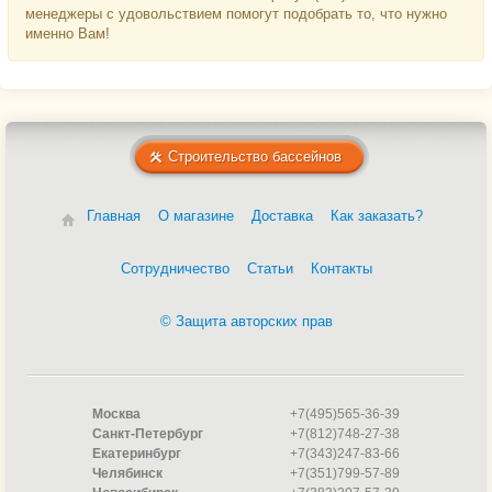
1кв.м). Благодаря возможности расширятся в 1,8 раза,
менеджеры с удовольствием помогут подобрать то, что нужно
позволяет снять нагрузку с точек крепления, что обеспечивает
именно Вам!
высокую надежность.
Лайнер для бассейна
Пленка ПВХ голубая
ПВХ пленка мозаика
Жидкий ПВХ для бассейна
Строительство бассейнов
Пленка Alkorplan
Пленка Elbtal Plastics
Пленка Flagpool
Главная
О магазине
Доставка
Как заказать?
Пленка Haogenplast
Пленка Cefil
Сотрудничество
Статьи
Контакты
Пленка для пруда
Пленка для пруда 1мм
Каучуковая пленка для пруда
© Защита авторских прав
Пленка для пруда черная
Москва
+7(495)565-36-39
Санкт-Петербург
+7(812)748-27-38
Екатеринбург
+7(343)247-83-66
Челябинск
+7(351)799-57-89