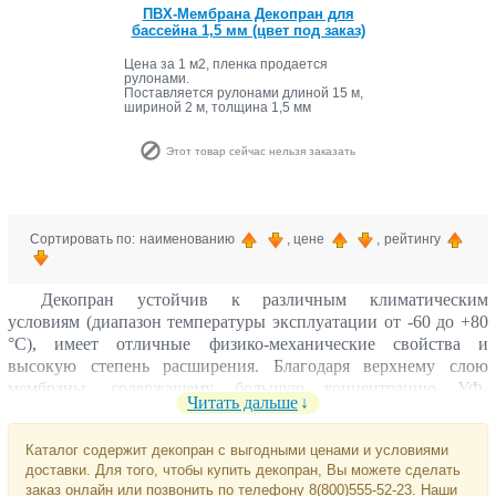
ПВХ-Мембрана Декопран для
бассейна 1,5 мм (цвет под заказ)
Цена за 1 м2, пленка продается
рулонами.
Поставляется рулонами длиной 15 м
,
шириной 2 м, толщина 1,5 мм
Этот товар сейчас нельзя заказать
Сортировать по: наименованию
, цене
, рейтингу
Декопран устойчив к различным климатическим
условиям (диапазон температуры эксплуатации от -60 до +80
°C), имеет отличные физико-механические свойства и
высокую степень расширения. Благодаря верхнему слою
мембраны, содержащему большую концентрацию УФ-
Читать дальше
абсорберов, – обладает стойкостью к воздействию
ультрафиолета. Декопран имеет высокую устойчивость к
Каталог содержит декопран с выгодными ценами и условиями
распространению огня и относится к Г1 – группе горючести.
доставки. Для того, чтобы купить декопран, Вы можете сделать
ПВХ-Мембрана Декопран имеет низкий удельный вес (1,5 кг –
заказ онлайн или позвонить по телефону 8(800)555-52-23. Наши