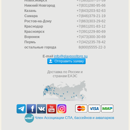
Новосибирск
+7(383)207-57-39
Нижний Новгород
+7(831)280-95-66
Казань
+7(843)203-92-63
Самара
+7(846)379-21-19
Ростов-на-Дону
+7(863)303-29-62
Краснодар
+7(861)201-83-12
Красноярск
+7(391)229-80-69
Воронеж
+7(473)300-30-69
Пермь
+7(342)235-78-42
остальные города
8(800)5555-22-3
E-mail
info@glavpooltorg.su
Отправить заявку
Доставка по России и
странам ЕАЭС
Член Ассоциации СПА, бассейнов и аквапарков