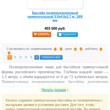
Бассейн полипропиленовый
прямоугольный 5,0х4,0х1,7 м, 10/8
мм
403 500 руб.
Сравнить
КУПИТЬ
Сортировать по: наименованию
, цене
, рейтингу
1
2
3
4
5
показать все
Полипропиленовые чаши для бассейнов прямоугольной
формы российского производства. Глубина каждой чаши —
1.5 метра, а объём варьируется от 6 до 72 кубических метров.
Прямоугольные полипропиленовые бассейны долговечнее
каркасных и надувных, установка занимает одну-две недели, а
Читать дальше
внутренней поверхности чаши не требуется отделка.
Устанавливаются обычно на дне котлована и заливаются
Каталог содержит прямоугольные бассейны из полипропилена с
армированным бетоном, чтобы сделать конструкцию
выгодными ценами и условиями доставки. Для того, чтобы
максимально устойчивой.
купить прямоугольный полипропиленовый бассейн, Вы можете