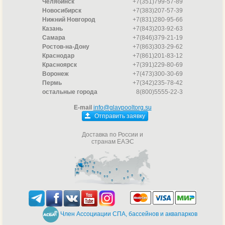
Челябинск
+7(351)799-57-89
Новосибирск
+7(383)207-57-39
Нижний Новгород
+7(831)280-95-66
Казань
+7(843)203-92-63
Самара
+7(846)379-21-19
Ростов-на-Дону
+7(863)303-29-62
Краснодар
+7(861)201-83-12
Красноярск
+7(391)229-80-69
Воронеж
+7(473)300-30-69
Пермь
+7(342)235-78-42
остальные города
8(800)5555-22-3
E-mail
info@glavpooltorg.su
Отправить заявку
Доставка по России и
странам ЕАЭС
Член Ассоциации СПА, бассейнов и аквапарков